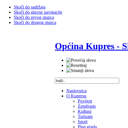
Skoči do sadržaja
Skoči do glavne navigacije
Skoči do prvog stupca
Skoči do drugog stupca
Općina Kupres - S
Naslovnica
O Kupresu
Povijest
Zemljopis
Kultura
Turizam
Sport
Plan grada