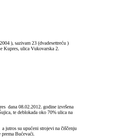
2004 ), sazivam 23 (dvadesettreću )
ne Kupres, ulica Vukovarska 2.
pres dana 08.02.2012. godine izvršena
ujica, te deblokada oko 70% ulica na
a jutros su upućeni strojevi na čiščenju
je prema Bućevaći.