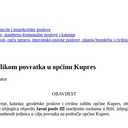
ancije i inspekcijske poslove
je, stambeno-komunalne poslove i katastar
sti, opću upravu, imovinsko-pravne poslove, pitanja branitelja i civilnu 
ilikom povratka u općinu Kupres
ator
OBAVIJEST
đenje, katastar, geodetske poslove i civilnu zaštitu općine Kupres, 
i izbjeglica objavilo
Javni poziv III
raseljenim osobama u BiH, izbjeg
tambenih jedinica u cilju povratka na područje općine Kupres.