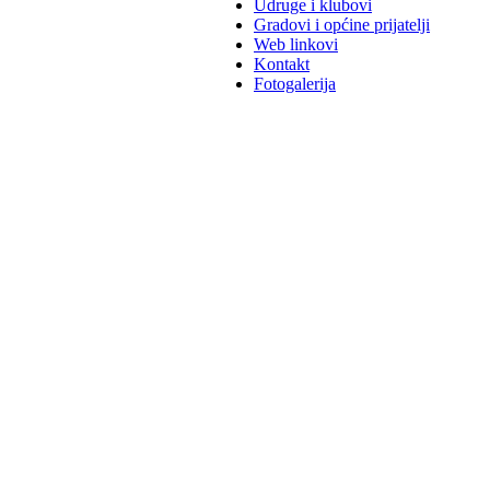
Udruge i klubovi
Gradovi i općine prijatelji
Web linkovi
Kontakt
Fotogalerija