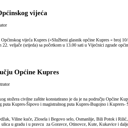
Općinskog vijeća
ator
 Općinskog vijeća Kupres («SIužbeni glasnik općine Kupres « broj 10/
22. veljače (srijeda) sa početkom u 13.00 sati u Vijećnici zgrade opći
dručju Općine Kupres
trator
 stožera civilne zaštite konstatirano je da je na području Općine Ku
g puta Kupres-Šipovo i magistralnog puta Kupres-Bugojno i Kuprers- Š
žak, Viline kuće, Zlosela i Begovo selo, Osmanlije, Bili Potok i Rilić, 
h ulica u gradu i u pravcu za Goravce, Otinovce, Kute, Kukavice i dal