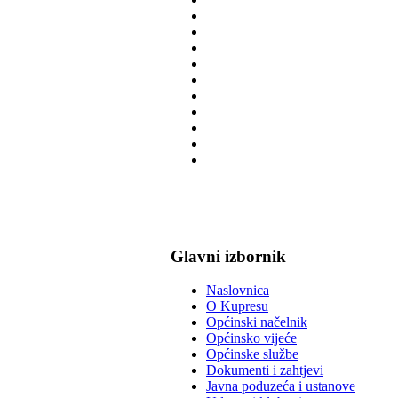
Glavni izbornik
Naslovnica
O Kupresu
Općinski načelnik
Općinsko vijeće
Općinske službe
Dokumenti i zahtjevi
Javna poduzeća i ustanove