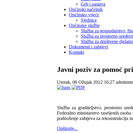
Grb i zastava
Općinski načelnik
Općinsko vijeće
Sjednice
Općinske službe
Služba za gospodarstvo, fin
Služba za prostorno uređen
Služba za društvene djelatno
Dokumenti i zahtjevi
Kontakt
Javni poziv za pomoć pr
Utorak, 06 Ožujak 2012 16:27
administr
Služba za graditeljstvo, prostorno ure
Federalno ministarstvo raseljenih osoba 
podnošenje zahtjeva za rekonstrukciju s
Opširnije...