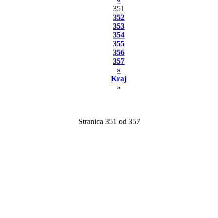
351
352
353
354
355
356
357
»
Kraj
»
Stranica 351 od 357