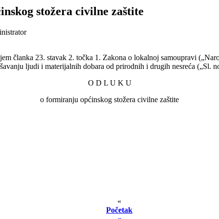
nskog stožera civilne zaštite
nistrator
jem članka 23. stavak 2. točka 1. Zakona o lokalnoj samoupravi („Naro
ašavanju ljudi i materijalnih dobara od prirodnih i drugih nesreća („Sl. n
O D L U K U
o formiranju općinskog stožera civilne zaštite
«
Početak
«