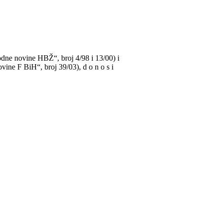
dne novine HBŽ“, broj 4/98 i 13/00) i
ovine F BiH“, broj 39/03), d o n o s i