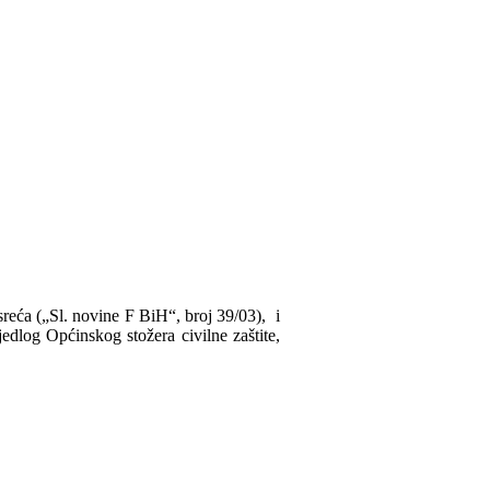
esreća („Sl. novine F BiH“, broj 39/03), i
dlog Općinskog stožera civilne zaštite,