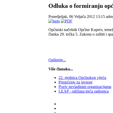
Odluka o formiranju opći
Ponedjeljak, 06 Veljača 2012 13:15
admi
Općinski načelnik Općine Kupres, temel
članka 29. točka 5. Zakona o zaštiti i sp
Opširnije...
Više članaka...
22. sjednica Općinskog vijeća
Priopćenje za javnost
Poziv nevladinim organizacijama
LEAP - održana treća radionica