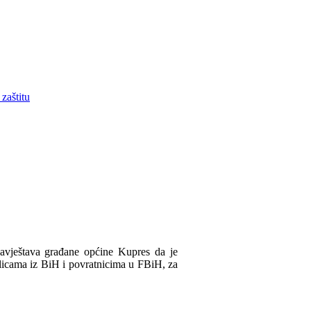
zaštitu
obavještava građane općine Kupres da je
licama iz BiH i povratnicima u FBiH, za