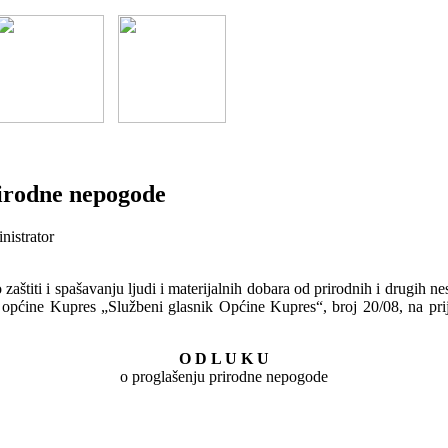
irodne nepogode
nistrator
aštiti i spašavanju ljudi i materijalnih dobara od prirodnih i drugih n
 općine Kupres „Službeni glasnik Općine Kupres“, broj 20/08, na prije
O D L U K U
o proglašenju prirodne nepogode