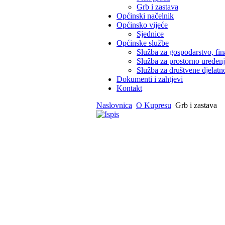
Grb i zastava
Općinski načelnik
Općinsko vijeće
Sjednice
Općinske službe
Služba za gospodarstvo, fin
Služba za prostorno uređen
Služba za društvene djelatno
Dokumenti i zahtjevi
Kontakt
Naslovnica
O Kupresu
Grb i zastava