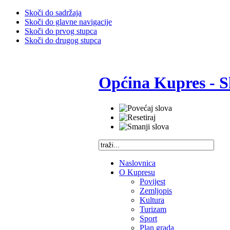
Skoči do sadržaja
Skoči do glavne navigacije
Skoči do prvog stupca
Skoči do drugog stupca
Općina Kupres - S
Naslovnica
O Kupresu
Povijest
Zemljopis
Kultura
Turizam
Sport
Plan grada