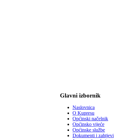
Glavni izbornik
Naslovnica
O Kupresu
Općinski načelnik
Općinsko vijeće
Općinske službe
Dokumenti i zahtjevi