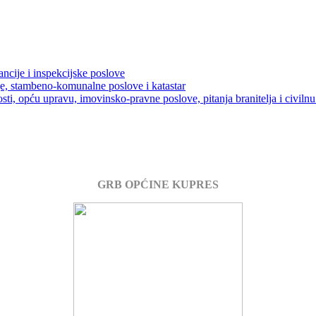
ancije i inspekcijske poslove
je, stambeno-komunalne poslove i katastar
sti, opću upravu, imovinsko-pravne poslove, pitanja branitelja i civilnu 
GRB OPĆINE KUPRES