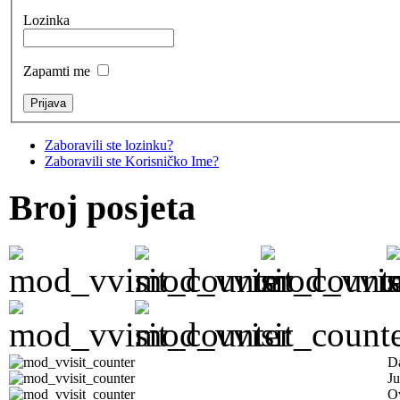
Lozinka
Zapamti me
Zaboravili ste lozinku?
Zaboravili ste Korisničko Ime?
Broj posjeta
D
Ju
Ov