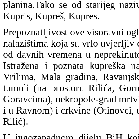
planina.
Tako se od starijeg naz
Kupris, Kupreš, Kupres.
Prepoznatljivost ove visoravni o
nalazištima koja su vrlo uvjerljiv
od davnih vremena u neprekinuto
Istražena i poznata kupreška na
Vrilima, Mala gradina, Ravanjsk
tumuli (na prostoru Rilića, Gor
Goravcima), nekropole-grad mrtv
i u Ravnom) i crkvine (Otinovci,
Rilić).
U jugozapadnom dijelu BiH koji