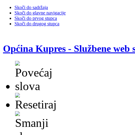
Skoči do sadržaja
Skoči do glavne navigacije
Skoči do prvog stupca
Skoči do drugog stupca
Općina Kupres - Službene web s