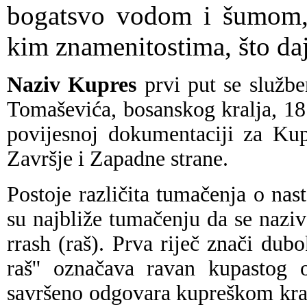
bogatsvo vodom i šumom, o
kim znamenitostima, što daj
Naziv Kupres
prvi put se službe
Tomaševića, bosanskog kralja, 18
povijesnoj dokumentaciji za Kup
Završje i Zapadne strane.
Postoje različita tumačenja o na
su najbliže tumačenju da se naziv 
rrash (raš). Prva riječ znači dub
raš'' označava ravan kupastog o
savršeno odgovara kupreškom kraj