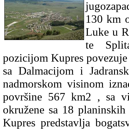
jugozapa
130 km o
Luke u R.
te Spli
pozicijom Kupres povezuje 
sa Dalmacijom i Jadrans
nadmorskom visinom izna
površine 567 km2 , sa v
okružene sa 18 planinskih
Kupres predstavlja bogatsv