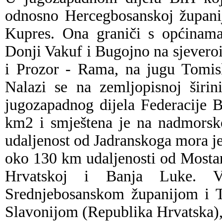
odnosno Hercegbosanskoj županij
Kupres. Ona graniči s općinama
Donji Vakuf i Bugojno na sjeveroi
i Prozor - Rama, na jugu Tomis
Nalazi se na zemljopisnoj širin
jugozapadnog dijela Federacije 
km2 i smještena je na nadmorsk
udaljenost od Jadranskoga mora j
oko 130 km udaljenosti od Mostara
Hrvatskoj i Banja Luke. 
Srednjebosanskom županijom i T
Slavonijom (Republika Hrvatska)