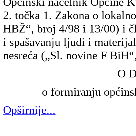
Općinski načelnik Općine K
2. točka 1. Zakona o lokaln
HBŽ“, broj 4/98 i 13/00) i č
i spašavanju ljudi i materija
nesreća („Sl. novine F BiH“, 
O D
o formiranju općinsk
Opširnije...