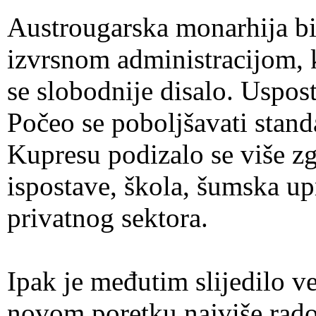
Austrougarska monarhija bil
izvrsnom administracijom, k
se slobodnije disalo. Uspost
Počeo se poboljšavati stan
Kupresu podizalo se više zg
ispostave, škola, šumska up
privatnog sektora.
Ipak je međutim slijedilo v
novom poretku najviše rado