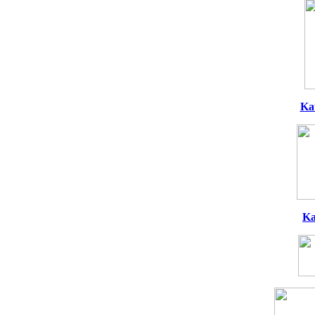
Ka
Ka