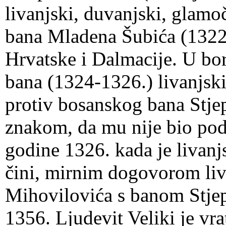
livanjski, duvanjski, glamoč
bana Mladena Šubića (1322.)
Hrvatske i Dalmacije. U bo
bana (1324-1326.) livanjsk
protiv bosanskog bana Stje
znakom, da mu nije bio pod
godine 1326. kada je livanj
čini, mirnim dogovorom liv
Mihovilovića s banom Stje
1356. Ljudevit Veliki je vra