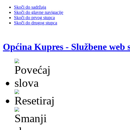
Skoči do sadržaja
Skoči do glavne navigacije
Skoči do prvog stupca
Skoči do drugog stupca
Općina Kupres - Službene web s