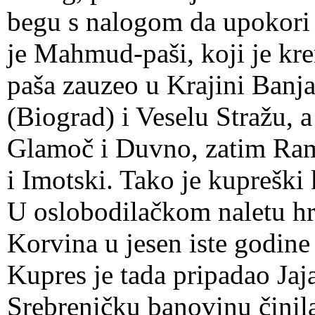
begu s nalogom da upokori 
je Mahmud-paši, koji je k
paša zauzeo u Krajini Banj
(Biograd) i Veselu Stražu,
Glamoč i Duvno, zatim Ram
i Imotski. Tako je kupreški
U oslobodilačkom naletu hr
Korvina u jesen iste godine
Kupres je tada pripadao Jaj
Srebreničku banovinu činila