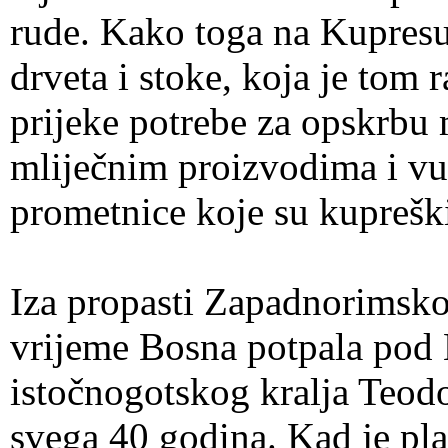
rude. Kako toga na Kupresu n
drveta i stoke, koja je tom
prijeke potrebe za opskrb
mliječnim proizvodima i vu
prometnice koje su kupreški 
Iza propasti Zapadnorimskog
vrijeme Bosna potpala pod B
istočnogotskog kralja Teodo
svega 40 godina. Kad je pl