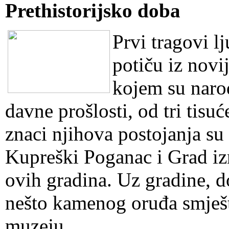
Pret
historijsko doba
Prvi tragovi l
potiču iz nov
kojem su narod
davne prošlosti, od tri tisuć
znaci njihova postojanja su 
Kupreški Poganac i Grad iz
ovih gradina. Uz gradine, 
nešto kamenog oruđa smješ
muzeju.