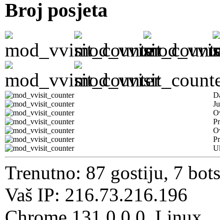
Broj posjeta
D
Ju
Ov
Pr
O
Pr
U
Trenutno: 87 gostiju, 7 bot
Vaš IP: 216.73.216.196
Chrome 131.0.0.0, Linux