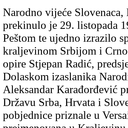
Narodno vijeće Slovenaca, 
prekinulo je 29. listopada 
Peštom te ujedno izrazilo s
kraljevinom Srbijom i Cr
opire Stjepan Radić, predsj
Dolaskom izaslanika Narod
Aleksandar Karađorđević pr
Državu Srba, Hrvata i Slove
pobjednice priznale u Versai
preimenovana u Kraljevinu 