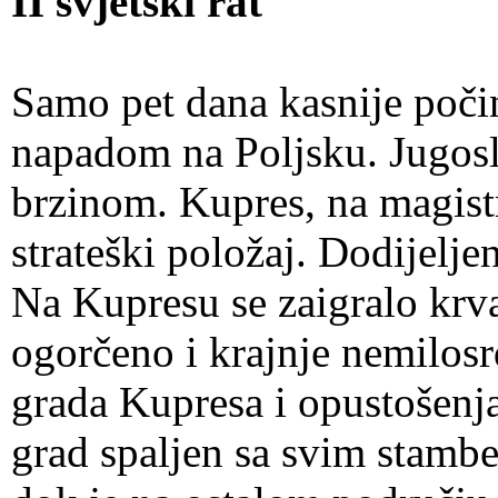
II svjetski rat
Samo pet dana kasnije počinj
napadom na Poljsku. Jugosl
brzinom. Kupres, na magist
strateški položaj. Dodijelje
Na Kupresu se zaigralo krva
ogorčeno i krajnje nemilos
grada Kupresa i opustošenja
grad spaljen sa svim stam