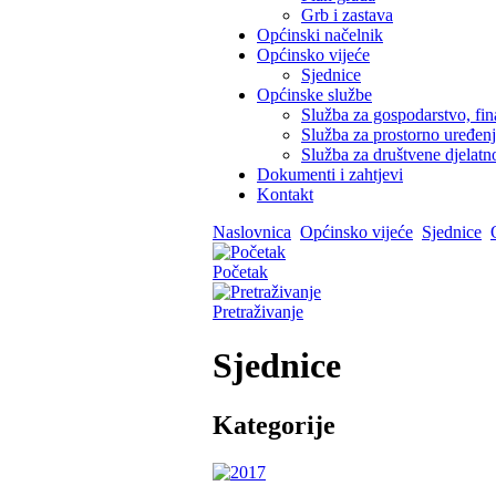
Grb i zastava
Općinski načelnik
Općinsko vijeće
Sjednice
Općinske službe
Služba za gospodarstvo, fin
Služba za prostorno uređen
Služba za društvene djelatno
Dokumenti i zahtjevi
Kontakt
Naslovnica
Općinsko vijeće
Sjednice
Početak
Pretraživanje
Sjednice
Kategorije