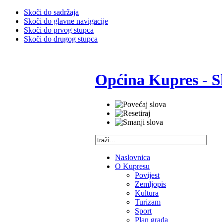
Skoči do sadržaja
Skoči do glavne navigacije
Skoči do prvog stupca
Skoči do drugog stupca
Općina Kupres - S
Naslovnica
O Kupresu
Povijest
Zemljopis
Kultura
Turizam
Sport
Plan grada