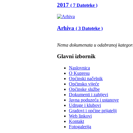
2017
( 7 Datoteke )
Arhiva
( 3 Datoteke )
Nema dokumenata u odabranoj kategori
Glavni izbornik
Naslovnica
O Kupresu
Općinski načelnik
Općinsko vijeće
Općinske službe
Dokumenti i zahtjevi
Javna poduzeća i ustanove
Udruge i klubovi
Gradovi i općine prijatelji
Web linkovi
Kontakt
Fotogalerija