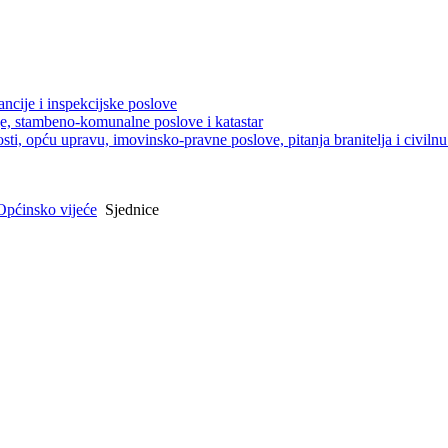
ancije i inspekcijske poslove
je, stambeno-komunalne poslove i katastar
sti, opću upravu, imovinsko-pravne poslove, pitanja branitelja i civilnu 
Općinsko vijeće
Sjednice