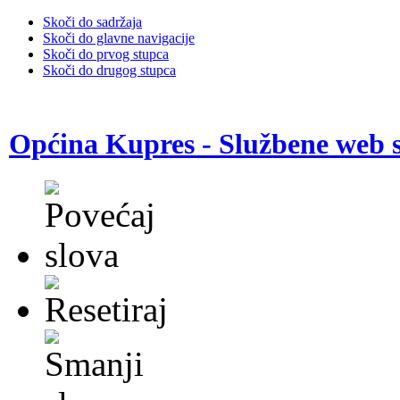
Skoči do sadržaja
Skoči do glavne navigacije
Skoči do prvog stupca
Skoči do drugog stupca
Općina Kupres - Službene web s