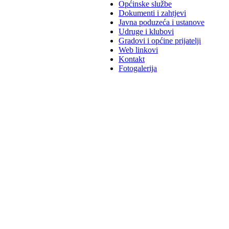
Općinske službe
Dokumenti i zahtjevi
Javna poduzeća i ustanove
Udruge i klubovi
Gradovi i općine prijatelji
Web linkovi
Kontakt
Fotogalerija