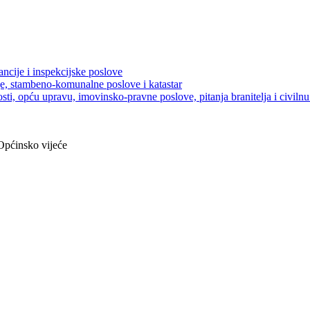
ancije i inspekcijske poslove
je, stambeno-komunalne poslove i katastar
sti, opću upravu, imovinsko-pravne poslove, pitanja branitelja i civilnu 
pćinsko vijeće