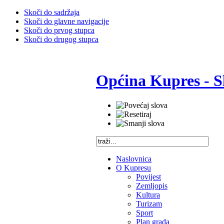
Skoči do sadržaja
Skoči do glavne navigacije
Skoči do prvog stupca
Skoči do drugog stupca
Općina Kupres - S
Naslovnica
O Kupresu
Povijest
Zemljopis
Kultura
Turizam
Sport
Plan grada