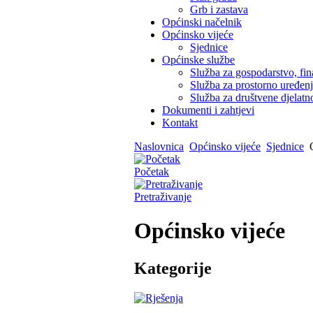
Grb i zastava
Općinski načelnik
Općinsko vijeće
Sjednice
Općinske službe
Služba za gospodarstvo, fin
Služba za prostorno uređen
Služba za društvene djelatno
Dokumenti i zahtjevi
Kontakt
Naslovnica
Općinsko vijeće
Sjednice
O
Početak
Pretraživanje
Općinsko vijeće
Kategorije