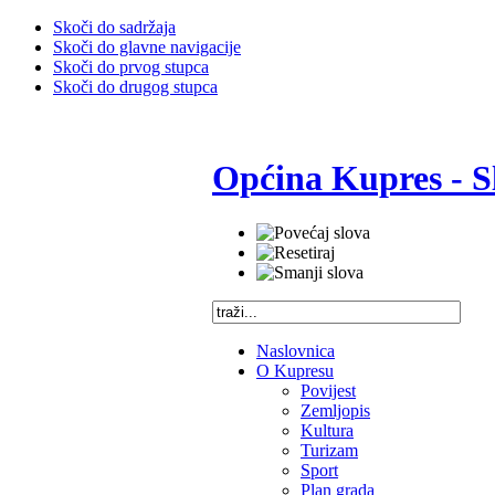
Skoči do sadržaja
Skoči do glavne navigacije
Skoči do prvog stupca
Skoči do drugog stupca
Općina Kupres - S
Naslovnica
O Kupresu
Povijest
Zemljopis
Kultura
Turizam
Sport
Plan grada