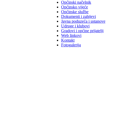
Općinski načelnik
Općinsko vijeće
Općinske službe
Dokumenti i zahtjevi
Javna poduzeća i ustanove
Udruge i klubovi
Gradovi i općine prijatelji
Web linkovi
Kontakt
Fotogalerija