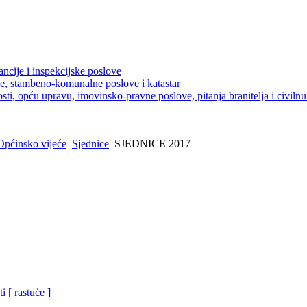
ancije i inspekcijske poslove
je, stambeno-komunalne poslove i katastar
sti, opću upravu, imovinsko-pravne poslove, pitanja branitelja i civilnu 
Općinsko vijeće
Sjednice
SJEDNICE 2017
ti
[ rastuće ]