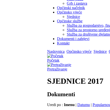
Grb i zastava
Općinski načelnik
Općinsko vijeće
Sjednice
Općinske službe
Služba za gospodarstvo, fin
Služba za prostorno uređen
Služba za društvene djelatno
Dokumenti i zahtjevi
Kontakt
Naslovnica
Općinsko vijeće
Sjednice
Početak
Pretraživanje
SJEDNICE 2017
Dokumenti
Uredi po :
Imenu
|
Datumu
|
Popularnos