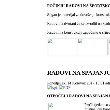
POČINJU RADOVI NA ŠPORTSK
Stigao je materijal za dovršenje konstru
Radovi na dvorani će se izvoditi u sklad
Radovi na konstrukciji započinju u srij
RADOVI NA SPAJANJ
Ponedjeljak, 14 Kolovoz 2017 13:31
ad
OTPOČELI RADOVI NA SPAJAN
Prošli tjedan su
buština, čiji kap