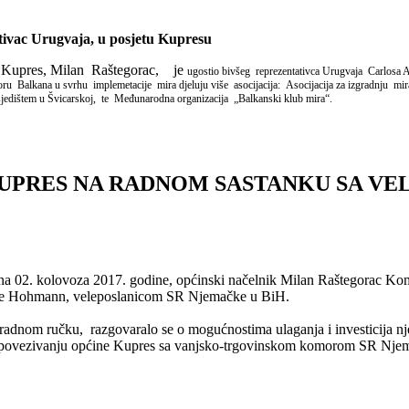
vac Urugvaja, u posjetu Kupresu
e Kupres, Milan Raštegorac, je
ugostio bivšeg reprezentativca Urugvaja Carlosa A
ru Balkana u svrhu implemetacije mira djeluju više asocijacija: Asocijacija za izgradnju mira
sjedištem u Švicarskoj, te Međunarodna organizacija „Balkanski klub mira“.
UPRES NA RADNOM SASTANKU SA VE
2. kolovoza 2017. godine, općinski načelnik Milan Raštegorac Komo 
ane Hohmann, veleposlanicom SR Njemačke u BiH.
radnom ručku, razgovaralo se o mogućnostima ulaganja i investicija nj
 povezivanju općine Kupres sa vanjsko-trgovinskom komorom SR Nje