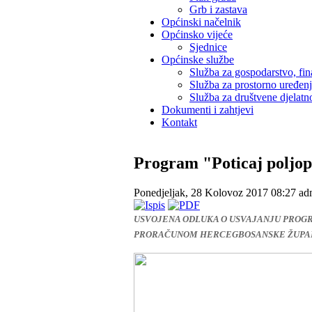
Grb i zastava
Općinski načelnik
Općinsko vijeće
Sjednice
Općinske službe
Služba za gospodarstvo, fin
Služba za prostorno uređen
Služba za društvene djelatno
Dokumenti i zahtjevi
Kontakt
Program "Poticaj poljop
Ponedjeljak, 28 Kolovoz 2017 08:27
ad
USVOJENA ODLUKA O USVAJANJU PROGR
PRORAČUNOM HERCEGBOSANSKE ŽUPAN