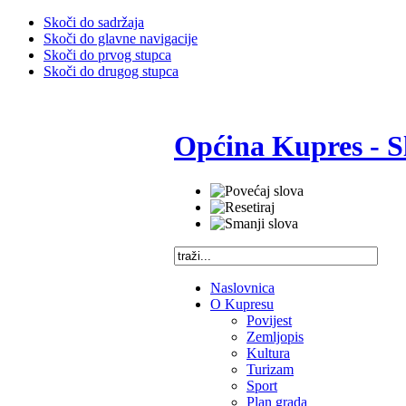
Skoči do sadržaja
Skoči do glavne navigacije
Skoči do prvog stupca
Skoči do drugog stupca
Općina Kupres - S
Naslovnica
O Kupresu
Povijest
Zemljopis
Kultura
Turizam
Sport
Plan grada