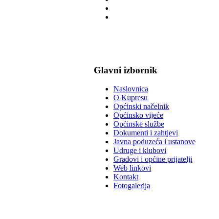
Glavni izbornik
Naslovnica
O Kupresu
Općinski načelnik
Općinsko vijeće
Općinske službe
Dokumenti i zahtjevi
Javna poduzeća i ustanove
Udruge i klubovi
Gradovi i općine prijatelji
Web linkovi
Kontakt
Fotogalerija