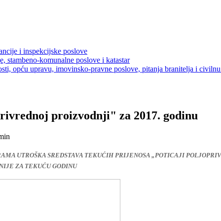
ancije i inspekcijske poslove
je, stambeno-komunalne poslove i katastar
sti, opću upravu, imovinsko-pravne poslove, pitanja branitelja i civilnu 
rivrednoj proizvodnji" za 2017. godinu
min
AMA UTROŠKA SREDSTAVA TEKUĆIH PRIJENOSA „POTICAJI POLJOPRI
IJE ZA TEKUĆU GODINU