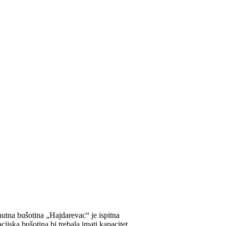
nutna bušotina „Hajdarevac“ je ispitna
acijska bušotina bi trebala imati kapacitet