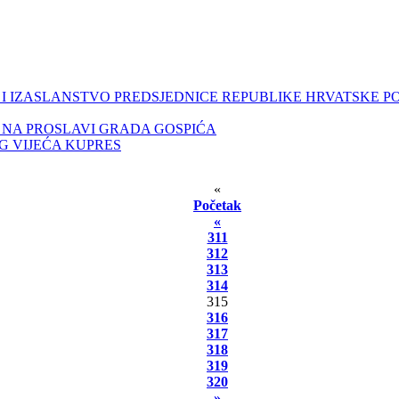
I IZASLANSTVO PREDSJEDNICE REPUBLIKE HRVATSKE PO
 NA PROSLAVI GRADA GOSPIĆA
G VIJEĆA KUPRES
«
Početak
«
311
312
313
314
315
316
317
318
319
320
»