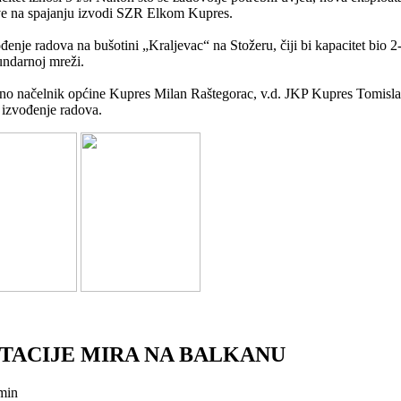
ve na spajanju izvodi SZR Elkom Kupres.
ođenje radova na bušotini „Kraljevac“ na Stožeru, čiji bi kapacitet bio 2
undarnoj mreži.
dno načelnik općine Kupres Milan Raštegorac, v.d. JKP Kupres Tomisla
 izvođenje radova.
TACIJE MIRA NA BALKANU
min