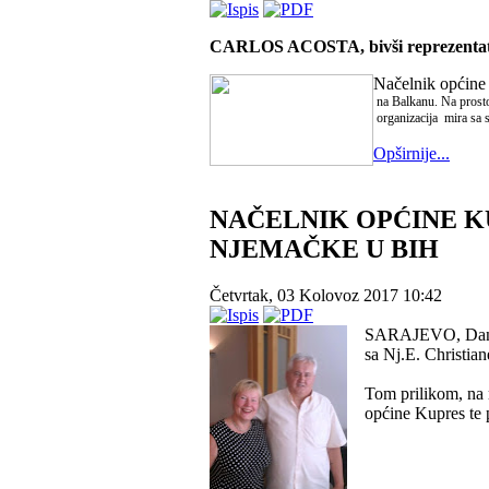
CARLOS ACOSTA, bivši reprezentati
Načelnik općin
na Balkanu.
Na prosto
organizacija mira sa 
Opširnije...
NAČELNIK OPĆINE K
NJEMAČKE U BIH
Četvrtak, 03 Kolovoz 2017 10:42
SARAJEVO, Dana 0
sa Nj.E. Christi
Tom prilikom, na 
općine Kupres te