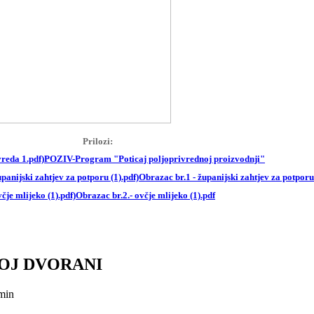
Prilozi:
POZIV-Program "Poticaj poljoprivrednoj proizvodnji"
Obrazac br.1 - županijski zahtjev za potporu
Obrazac br.2.- ovčje mlijeko (1).pdf
OJ DVORANI
min