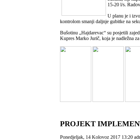
15-20 l/s. Rado
U planu je i izv
kontrolom smanji daljnje gubitke na sek
Bušotinu „Hajdarevac“ su posjetili zaje
Kupres Marko Jurič, koja je nadležna za
PROJEKT IMPLEMEN
Ponedjeljak, 14 Kolovoz 2017 13:20
ad