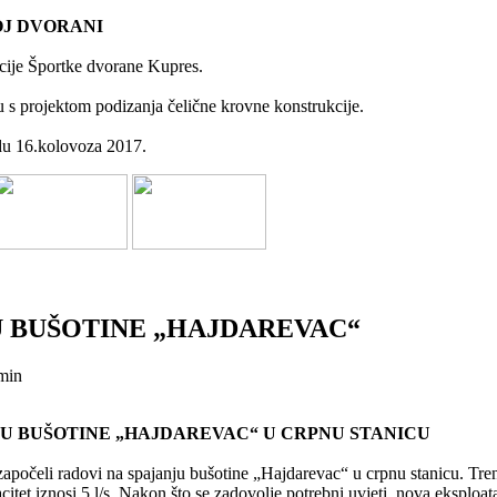
OJ DVORANI
kcije Športke dvorane Kupres.
u s projektom podizanja čelične krovne konstrukcije.
edu 16.kolovoza 2017.
U BUŠOTINE „HAJDAREVAC“
min
JU BUŠOTINE „HAJDAREVAC“ U CRPNU STANICU
 započeli radovi na spajanju bušotine „Hajdarevac“ u crpnu stanicu. Tre
acitet iznosi 5 l/s. Nakon što se zadovolje potrebni uvjeti, nova eksploat