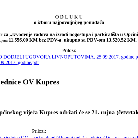
O D L U K U
o izboru najpovoljnijeg ponuđača
 za „Izvođenje radova na izradi nogostupa i parkirališta u Općin
11.556,00 KM bez PDV-a, ukupno sa PDV-om 13.520,52 KM
.
cijenu
Prilozi:
017. godine.pdf
sjednice OV Kupres
ćinskog vijeća Kupres održati će se 21. rujna (četvrta
.
Prilozi:
Dnevni red 7. sjednice OV - nastavak.pd