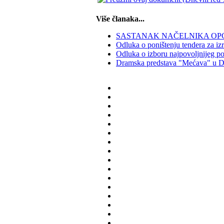
Više članaka...
SASTANAK NAČELNIKA OPĆ
Odluka o poništenju tendera za izr
Odluka o izboru najpovoljnijeg po
Dramska predstava "Mećava" u D