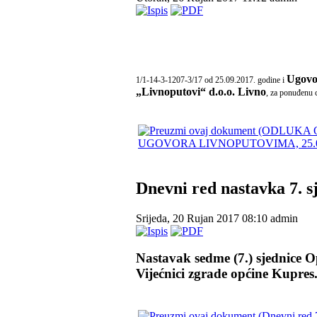
Ugovor
1/1-14-3-1207-3/17 od 25.09.2017. godine i
„Livnoputovi“ d.o.o. Livno
, za ponuđenu 
UGOVORA LIVNOPUTOVIMA, 25.09.2
Dnevni red nastavka 7. 
Srijeda, 20 Rujan 2017 08:10
admin
Nastavak sedme (7.) sjednice
Op
Vijećnici zgrade općine Kupres