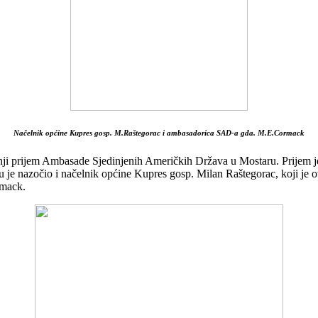
Načelnik općine Kupres gosp. M.Raštegorac i ambasadorica SAD-a gđa. M.E.Cormack
šnji prijem Ambasade Sjedinjenih Američkih Država u Mostaru. Prijem je
mu je nazočio i načelnik općine Kupres gosp. Milan Raštegorac, koji je 
mack.