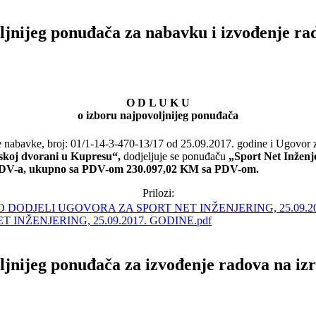
ljnijeg ponuđača za nabavku i izvođenje ra
O D L U K U
o izboru najpovoljnijeg ponuđača
e nabavke, broj: 01/1-14-3-470-13/17 od 25.09.2017. godine i Ugovor
tskoj dvorani u Kupresu“,
dodjeljuje se ponuđaču
„Sport Net Inženje
PDV-a, ukupno sa PDV-om 230.097,02 KM
sa PDV-om.
Prilozi:
INŽENJERING, 25.09.2017. GODINE.pdf
jnijeg ponuđača za izvođenje radova na izr