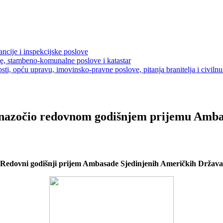
ancije i inspekcijske poslove
je, stambeno-komunalne poslove i katastar
sti, opću upravu, imovinsko-pravne poslove, pitanja branitelja i civilnu 
 nazočio redovnom godišnjem prijemu Amb
Redovni godišnji prijem Ambasade Sjedinjenih Američkih Država