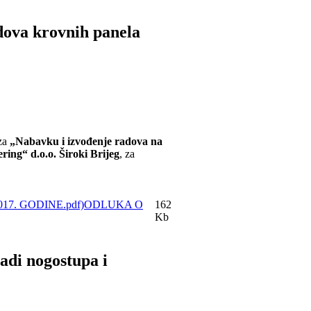
dova krovnih panela
 za
„Nabavku i izvođenje radova na
ring“ d.o.o. Široki Brijeg
, za
ODLUKA O
162
Kb
adi nogostupa i