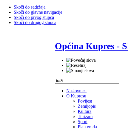
Skoči do sadržaja
Skoči do glavne navigacije
Skoči do prvog stupca
Skoči do drugog stupca
Općina Kupres - S
Naslovnica
O Kupresu
Povijest
Zemljopis
Kultura
Turizam
Sport
Plan grada