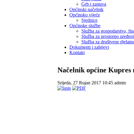
Grb i zastava
Općinski načelnik
Općinsko vijeće
Sjednice
Općinske službe
Služba za gospodarstvo, fin
Služba za prostorno uređen
Služba za društvene djelatno
Dokumenti i zahtjevi
Kontakt
Načelnik općine Kupres
Srijeda, 27 Rujan 2017 10:45
admin