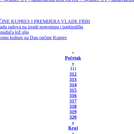
INE KUPRES I PREMIJERA VLADE FBIH
adu radova na izradi nogostupa i parkirališta
nuđača lož ulja
omu kulture na Dan općine Kupres
«
Početak
«
311
312
313
314
315
316
317
318
319
320
»
Kraj
»