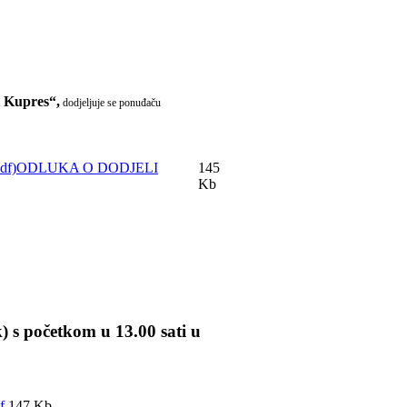
i Kupres“,
dodjeljuje se ponuđaču
ODLUKA O DODJELI
145
Kb
k) s početkom u 13.00 sati u
f
147 Kb