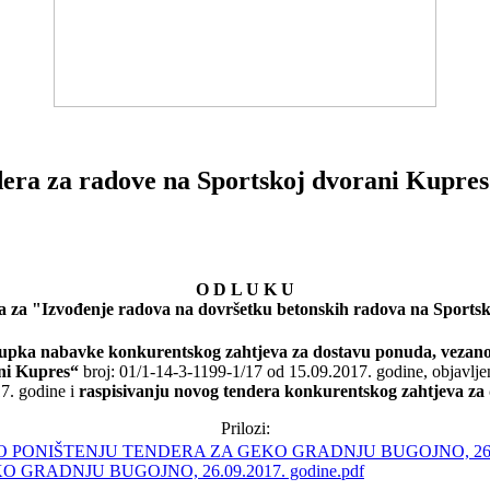
dera za radove na Sportskoj dvorani Kupres
O D L U K U
ra za "Izvođenje radova na dovršetku betonskih radova na Sports
tupka nabavke konkurentskog zahtjeva za dostavu ponuda, vezano
ni Kupres“
broj: 01/1-14-3-1199-1/17 od 15.09.2017. godine, objavlje
7. godine i
raspisivanju novog tendera konkurentskog zahtjeva za
Prilozi:
GRADNJU BUGOJNO, 26.09.2017. godine.pdf