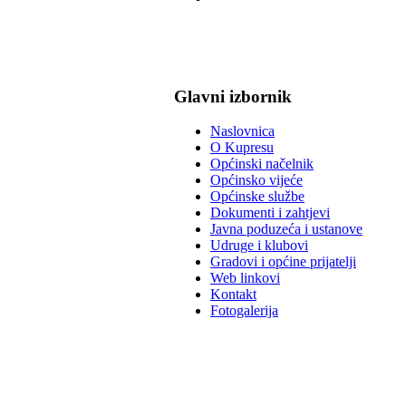
Glavni izbornik
Naslovnica
O Kupresu
Općinski načelnik
Općinsko vijeće
Općinske službe
Dokumenti i zahtjevi
Javna poduzeća i ustanove
Udruge i klubovi
Gradovi i općine prijatelji
Web linkovi
Kontakt
Fotogalerija