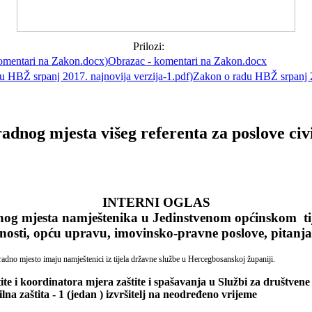
Prilozi:
Obrazac - komentari na Zakon.docx
Zakon o radu HBŽ srpanj 2
adnog mjesta višeg referenta za poslove civi
INTERNI OGLAS
nog mjesta namještenika u
Jedinstvenom općinskom ti
nosti, opću upravu, imovinsko-pravne poslove, pitanja b
 radno mjesto imaju namještenici iz tijela državne službe u Hercegbosanskoj županiji.
aštite i koordinatora mjera zaštite i spašavanja u Službi za društve
ilna zaštita - 1 (jedan ) izvršitelj na neodređeno vrijeme