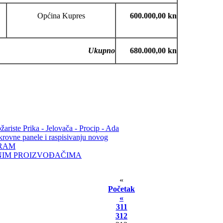
Općina Kupres
600.000,00 kn
Ukupno
680.000,00 kn
ariste Prika - Jelovača - Procip - Ada
 krovne panele i raspisivanju novog
JRAM
NIM PROIZVOĐAČIMA
«
Početak
«
311
312