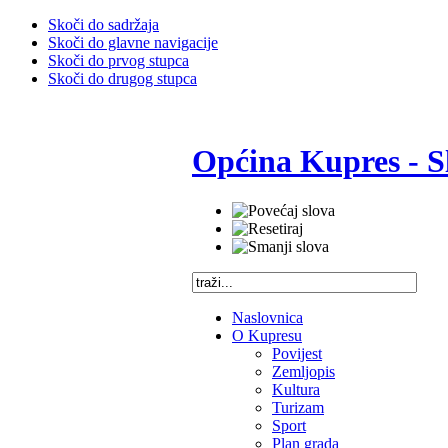
Skoči do sadržaja
Skoči do glavne navigacije
Skoči do prvog stupca
Skoči do drugog stupca
Općina Kupres - S
Naslovnica
O Kupresu
Povijest
Zemljopis
Kultura
Turizam
Sport
Plan grada