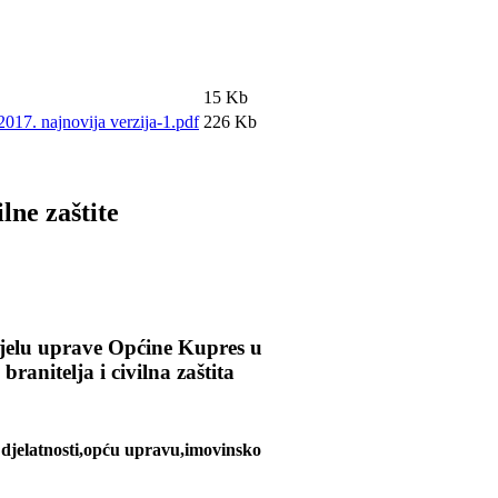
15 Kb
017. najnovija verzija-1.pdf
226 Kb
lne zaštite
jelu uprave Općine Kupres u
ranitelja i civilna zaštita
ne djelatnosti,opću upravu,imovinsko