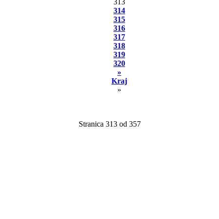
313
314
315
316
317
318
319
320
»
Kraj
»
Stranica 313 od 357