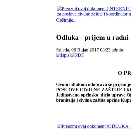
za poslove civilne zaštite i koordinator 
Opširnije...
Odluka - prijem u radni o
Srijeda, 06 Rujan 2017 08:23
admin
O P
Ovom odlukom odobrava se prije
POSLOVE CIVILNE ZAŠTITE I KOO
Jedinstveno općinsko tijelo uprave O
branitelja i civilna zaštita općine Ku