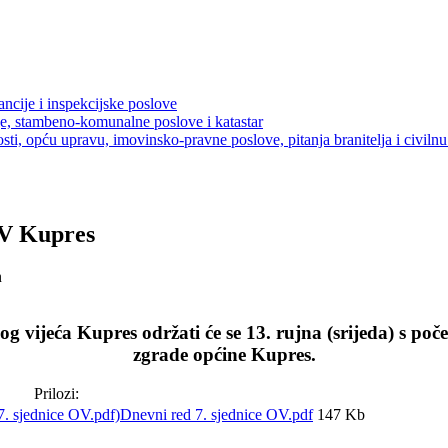
ancije i inspekcijske poslove
je, stambeno-komunalne poslove i katastar
sti, opću upravu, imovinsko-pravne poslove, pitanja branitelja i civilnu 
OV Kupres
n
g vijeća Kupres održati će se 13. rujna (srijeda) s poče
zgrade općine Kupres.
Prilozi:
Dnevni red 7. sjednice OV.pdf
147 Kb