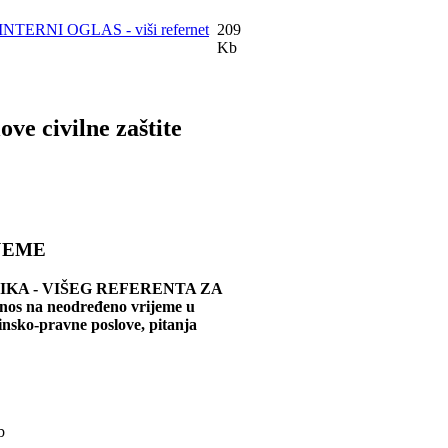
INTERNI OGLAS - viši refernet
209
Kb
ve civilne zaštite
JEME
TENIKA - VIŠEG REFERENTA ZA
na neodređeno vrijeme u
insko-pravne poslove, pitanja
b