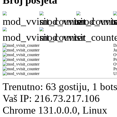
Broj posjeta
D
Ju
Ov
Pr
O
Pr
U
Trenutno: 63 gostiju, 1 bot
Vaš IP: 216.73.217.106
Chrome 131.0.0.0, Linux