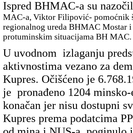
Ispred BHMAC-a su nazoči
MAC-a,
Viktor Filipović- pomoćnik
regionalnog ureda BHMAC Mostar 
protuminskim situacijama BH MAC.
U uvodnom izlaganju predst
aktivnostima vezano za demi
Kupres. Očišćeno je 6.768.1
je pronađeno 1204 minsko-ek
konačan jer nisu dostupni sv
Kupres prema podatcima PP 
od mina i NUS-a poginulo j