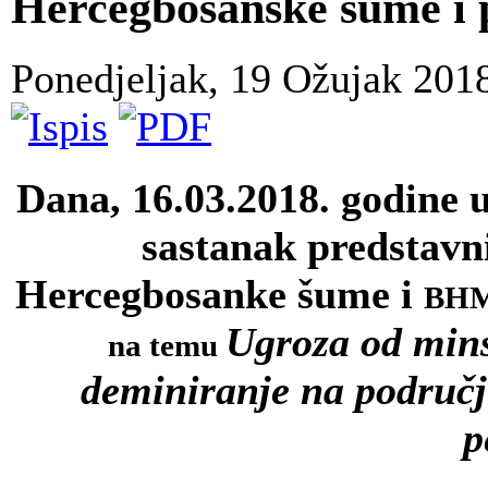
Hercegbosanske šume i
Ponedjeljak, 19 Ožujak 201
Dana, 16.03.2018. godine 
sastanak predstav
Hercegbosanke šume i
BHMA
Ugroza od mins
na temu
deminiranje na područ
p