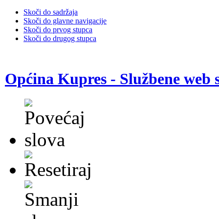
Skoči do sadržaja
Skoči do glavne navigacije
Skoči do prvog stupca
Skoči do drugog stupca
Općina Kupres - Službene web s