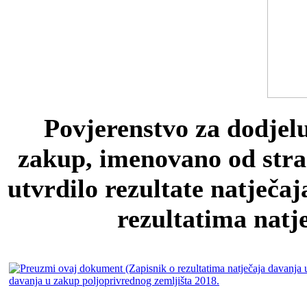
Povjerenstvo za dodjel
zakup, imenovano od stra
utvrdilo rezultate natječa
rezultatima natj
davanja u zakup poljoprivrednog zemljišta 2018.