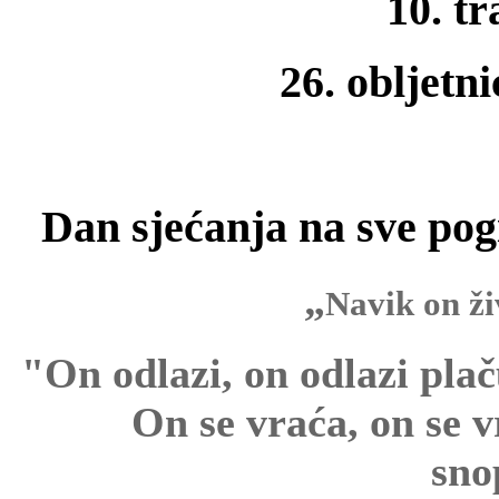
10. tr
26. obljetn
Dan sjećanja na sve pogi
„
Navik on ži
"On odlazi, on odlazi pla
On se vraća, on se 
sno