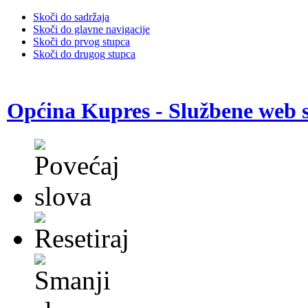
Skoči do sadržaja
Skoči do glavne navigacije
Skoči do prvog stupca
Skoči do drugog stupca
Općina Kupres - Službene web s