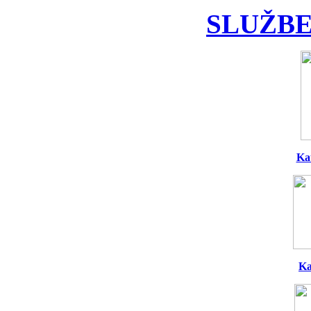
SLUŽBE
Ka
Ka