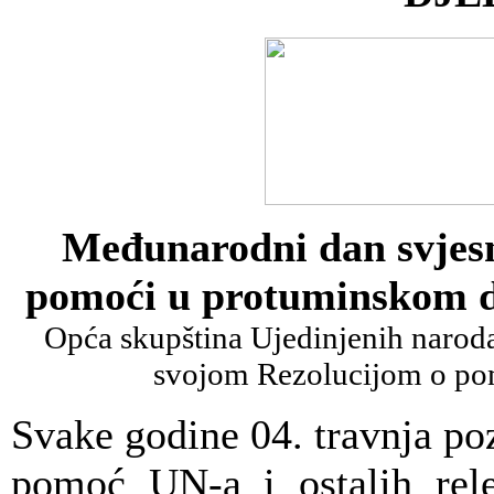
Međunarodni dan svjesn
pomoći u protuminskom dj
Opća skupština Ujedinjenih naroda
svojom Rezolucijom o po
Svake godine 04. travnja poz
pomoć UN-a i ostalih rele