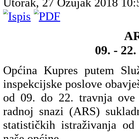
Utorak, 27 Ožujak 2018 10
AR
09. - 22
Općina Kupres putem Služb
inspekcijske poslove obavje
od 09. do 22. travnja ove 
radnoj snazi (ARS) suklad
statističkih istraživanja 
naše općine.