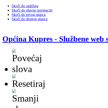
Skoči do sadržaja
Skoči do glavne navigacije
Skoči do prvog stupca
Skoči do drugog stupca
Općina Kupres - Službene web s