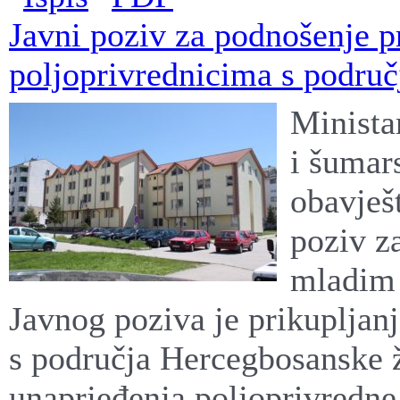
Javni poziv za podnošenje p
poljoprivrednicima s podru
Minista
i šumar
obavješt
poziv z
mladim 
Javnog poziva je prikupljanj
s područja Hercegbosanske ž
unaprjeđenja poljoprivredne