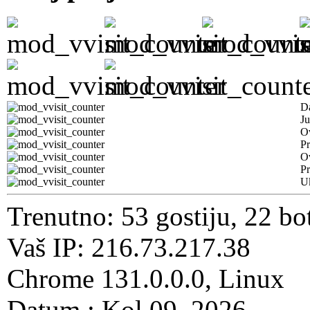
D
Ju
Ov
Pr
O
Pr
U
Trenutno: 53 gostiju, 22 bo
Vaš IP: 216.73.217.38
Chrome 131.0.0.0, Linux
Datum : Kol 09, 2026