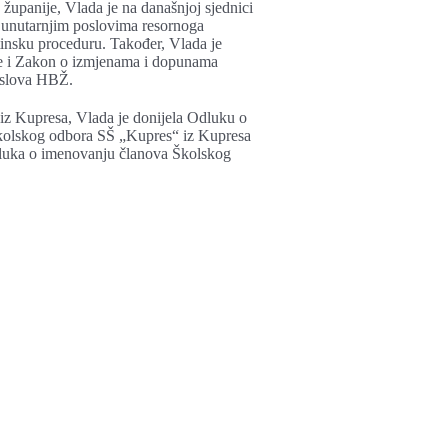
županije, Vlada je na današnjoj sjednici
 unutarnjim poslovima resornoga
tinsku proceduru. Također, Vlada je
nje i Zakon o izmjenama i dopunama
poslova HBŽ.
z Kupresa, Vlada je donijela Odluku o
Školskog odbora SŠ „Kupres“ iz Kupresa
Odluka o imenovanju članova Školskog