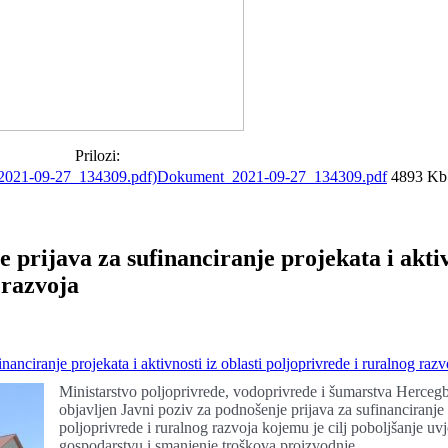
Prilozi:
Dokument_2021-09-27_134309.pdf
4893 Kb
 prijava za sufinanciranje projekata i aktiv
 razvoja
nanciranje projekata i aktivnosti iz oblasti poljoprivrede i ruralnog razv
Ministarstvo poljoprivrede, vodoprivrede i šumarstva Herceg
objavljen Javni poziv za podnošenje prijava za sufinanciranje p
poljoprivrede i ruralnog razvoja kojemu je cilj poboljšanje u
gospodarstvu i smanjenje troškova proizvodnje.