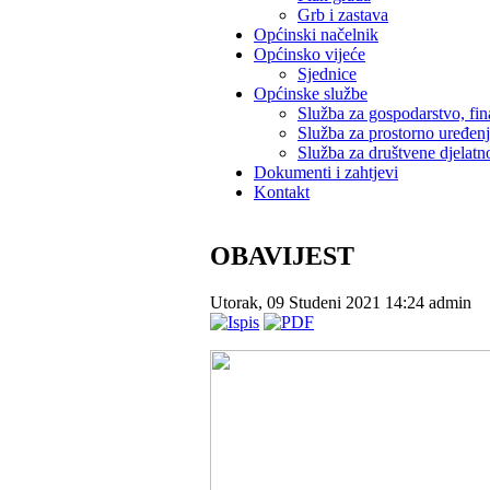
Grb i zastava
Općinski načelnik
Općinsko vijeće
Sjednice
Općinske službe
Služba za gospodarstvo, fin
Služba za prostorno uređen
Služba za društvene djelatno
Dokumenti i zahtjevi
Kontakt
OBAVIJEST
Utorak, 09 Studeni 2021 14:24
admin