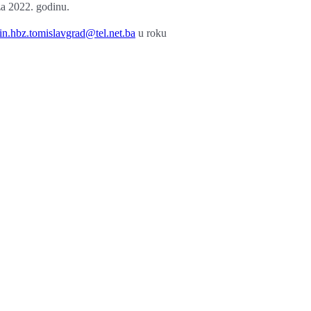
za 2022. godinu.
in.hbz.tomislavgrad@tel.net.ba
u roku