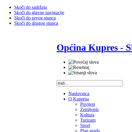
Skoči do sadržaja
Skoči do glavne navigacije
Skoči do prvog stupca
Skoči do drugog stupca
Općina Kupres - S
Naslovnica
O Kupresu
Povijest
Zemljopis
Kultura
Turizam
Sport
Plan grada