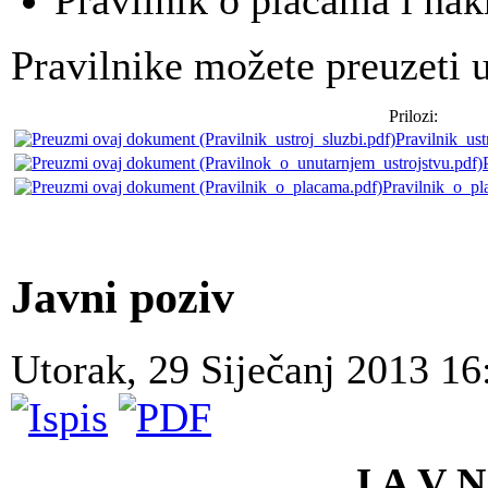
Pravilnik o plaćama i na
Pravilnike možete preuzeti u
Prilozi:
Pravilnik_ust
Pravilnik_o_pl
Javni poziv
Utorak, 29 Siječanj 2013 1
J A V N