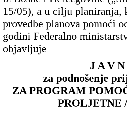
15/05), a u cilju planiranja,
provedbe planova pomoći odr
godini Federalno ministarstv
objavljuje
J A V N
za podnošenje pri
ZA PROGRAM POMOĆ
PROLJETNE /