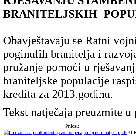
RJEŠAVANJU STAMBEN
BRANITELJSKIH POPUL
Obavještavaju se Ratni vojni 
poginulih branitelja i razvoj
pružanje pomoći u rješavanj
braniteljske populacije raspi
kredita za 2013.godinu.
Tekst natječaja preuzmite u 
Prilozi:
javni_natjecaj.pdf
31 