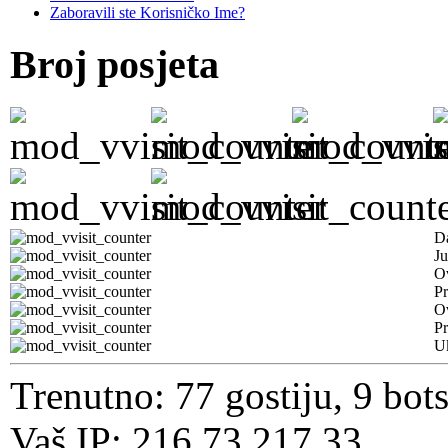
Zaboravili ste Korisničko Ime?
Broj posjeta
D
Ju
Ov
Pr
O
Pr
U
Trenutno: 77 gostiju, 9 bot
Vaš IP: 216.73.217.33