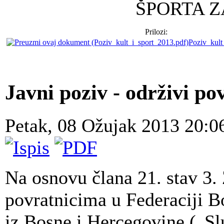
ŠPORTA Z
Prilozi:
Poziv_kult
Javni poziv - održivi po
Petak, 08 Ožujak 2013 20:
Na osnovu člana 21. stav 3. 
povratnicima u Federaciji B
iz Bosne i Hercegovine („Sl