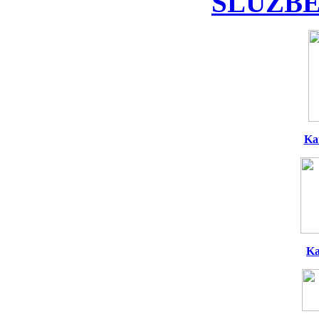
SLUŽBE
Ka
Ka