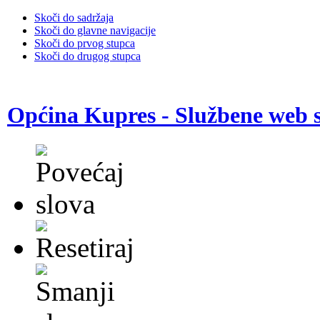
Skoči do sadržaja
Skoči do glavne navigacije
Skoči do prvog stupca
Skoči do drugog stupca
Općina Kupres - Službene web s