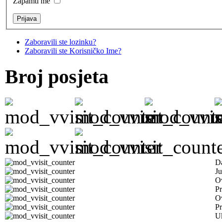
Zapamti me
Zaboravili ste lozinku?
Zaboravili ste Korisničko Ime?
Broj posjeta
D
Ju
Ov
Pr
O
Pr
U