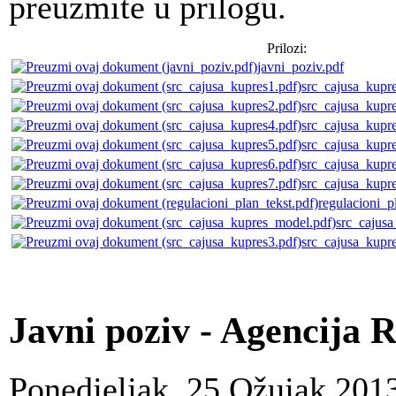
preuzmite u prilogu.
Prilozi:
javni_poziv.pdf
src_cajusa_kupr
src_cajusa_kupr
src_cajusa_kupr
src_cajusa_kupr
src_cajusa_kupr
src_cajusa_kupr
regulacioni_p
src_cajus
src_cajusa_kupr
Javni poziv - Agencija 
Ponedjeljak, 25 Ožujak 201