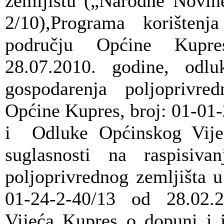
zemljištu („Narodne Novine
2/10),Programa korištenj
području Općine Kupre
28.07.2010. godine, o
gospodarenja poljoprivr
Općine Kupres, broj: 01-01
i Odluke Općinskog Vije
suglasnosti na raspisiv
poljoprivrednog zemljišta u
01-24-2-40/13 od 28.02.
Vijeća Kupres o dopuni i 