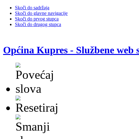
Skoči do sadržaja
Skoči do glavne navigacije
Skoči do prvog stupca
Skoči do drugog stupca
Općina Kupres - Službene web s