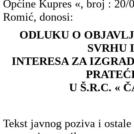
Općine Kupres «, broj : 20/0
Romić, donosi:
ODLUKU O OBJAVLJ
SVRHU 
INTERESA ZA IZGRAD
PRATEĆ
U Š.R.C. «
Tekst javnog poziva i ostal