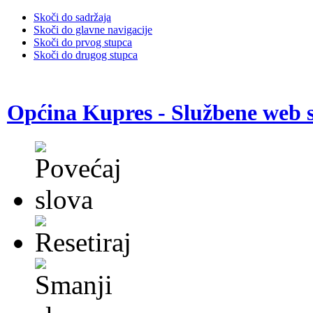
Skoči do sadržaja
Skoči do glavne navigacije
Skoči do prvog stupca
Skoči do drugog stupca
Općina Kupres - Službene web s