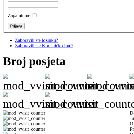
Zapamti me
Zaboravili ste lozinku?
Zaboravili ste Korisničko Ime?
Broj posjeta
D
Ju
Ov
Pr