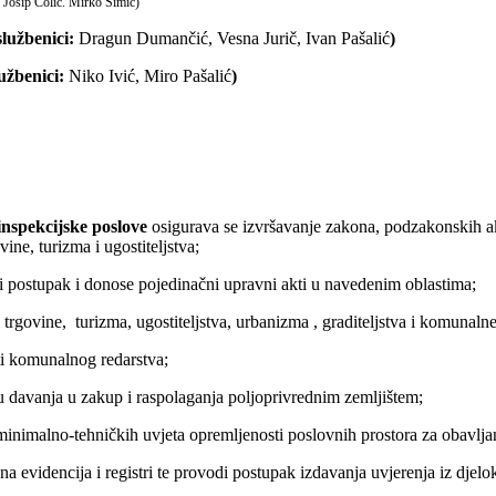
:
Josip Čolić. Mirko Šimić)
službenici:
Dragun Dumančić, Vesna Jurič, Ivan Pašalić
)
užbenici:
Niko Ivić, Miro Pašalić
)
inspekcijske poslove
osigurava se izvršavanje zakona, podzakonskih aka
ine, turizma i ugostiteljstva;
ostupak i donose pojedinačni upravni akti u navedenim oblastima;
govine, turizma, ugostiteljstva, urbanizma , graditeljstva i komunalne 
 komunalnog redarstva;
avanja u zakup i raspolaganja poljoprivrednim zemljištem;
malno-tehničkih uvjeta opremljenosti poslovnih prostora za obavljanj
evidencija i registri te provodi postupak izdavanja uvjerenja iz djelo