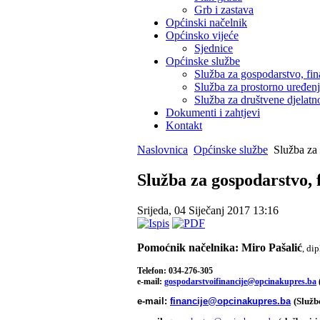
Grb i zastava
Općinski načelnik
Općinsko vijeće
Sjednice
Općinske službe
Služba za gospodarstvo, fin
Služba za prostorno uređen
Služba za društvene djelatno
Dokumenti i zahtjevi
Kontakt
Naslovnica
Općinske službe
Služba za 
Služba za gospodarstvo, f
Srijeda, 04 Siječanj 2017 13:16
Pomoćnik načelnika: Miro Pašalić
, dip
Telefon: 034-276-305
e-mail:
gospodarstvoifinancije@opcinakupres.ba
e-mail:
financije@opcinakupres.ba
(Služb