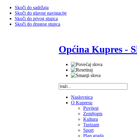
Skoči do sadržaja
Skoči do glavne navigacije
Skoči do prvog stupca
Skoči do drugog stupca
Općina Kupres - S
Naslovnica
O Kupresu
Povijest
Zemljopis
Kultura
Turizam
Sport
Plan grada