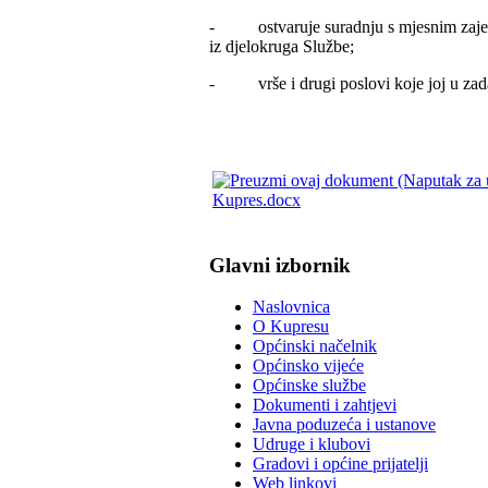
- ostvaruje suradnju s mjesnim zajedni
iz djelokruga Službe;
- vrše i drugi poslovi koje joj u zada
Kupres.docx
Glavni izbornik
Naslovnica
O Kupresu
Općinski načelnik
Općinsko vijeće
Općinske službe
Dokumenti i zahtjevi
Javna poduzeća i ustanove
Udruge i klubovi
Gradovi i općine prijatelji
Web linkovi