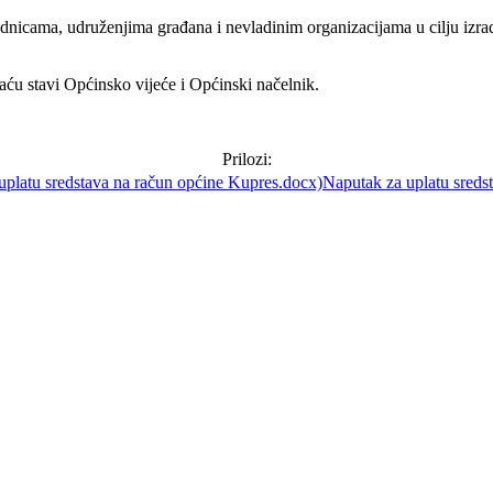
cama, udruženjima građana i nevladinim organizacijama u cilju izrade
ću stavi Općinsko vijeće i Općinski načelnik.
Prilozi:
Naputak za uplatu sreds