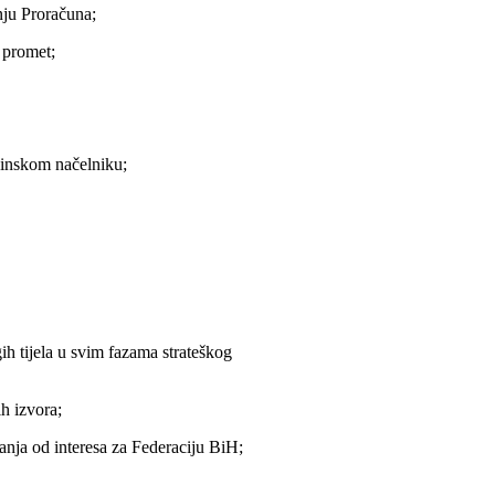
nju Proračuna;
 promet;
ćinskom načelniku;
 tijela u svim fazama strateškog
h izvora;
anja od interesa za Federaciju BiH;