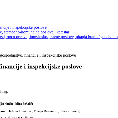
ancije i inspekcijske poslove
je, stambeno-komunalne poslove i katastar
sti, opću upravu, imovinsko-pravne poslove, pitanja branitelja i civilnu 
gospodarstvo, financije i inspekcijske poslove
inancije i inspekcijske poslove
l. ing.
(šef službe
:
Miro Pašalić
)
enici: J
elena Lozančić, Marija Ravančić , Ružica Jaman
)