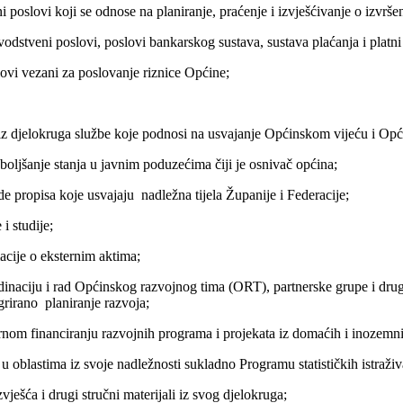
oslovi koji se odnose na planiranje, praćenje i izvješćivanje o izvrše
tveni poslovi, poslovi bankarskog sustava, sustava plaćanja i platni
vi vezani za poslovanje riznice Općine;
z djelokruga službe koje podnosi na usvajanje Općinskom vijeću i Op
ljšanje stanja u javnim poduzećima čiji je osnivač općina;
 propisa koje usvajaju nadležna tijela Županije i Federacije;
 studije;
cije o eksternim aktima;
aciju i rad Općinskog razvojnog tima (ORT), partnerske grupe i drugih
grirano planiranje razvoja;
om financiranju razvojnih programa i projekata iz domaćih i inozemni
oblastima iz svoje nadležnosti sukladno Programu statističkih istraživ
ešća i drugi stručni materijali iz svog djelokruga;