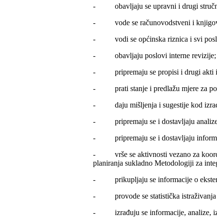
- obavljaju se upravni i drugi stručni p
- vode se računovodstveni i knjigovods
- vodi se općinska riznica i svi poslo
- obavljaju poslovi interne revizije;
- pripremaju se propisi i drugi akti i
- prati stanje i predlažu mjere za pobo
- daju mišljenja i sugestije kod izrade
- pripremaju se i dostavljaju analize i
- pripremaju se i dostavljaju informa
- vrše se aktivnosti vezano za koordin
planiranja sukladno Metodologiji za inte
- prikupljaju se informacije o ekstern
- provode se statistička istraživanja u 
- izrađuju se informacije, analize, izvj