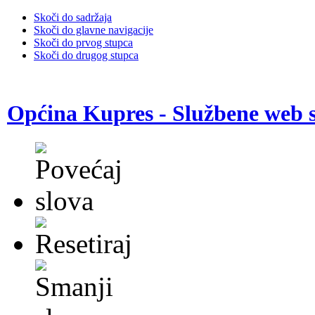
Skoči do sadržaja
Skoči do glavne navigacije
Skoči do prvog stupca
Skoči do drugog stupca
Općina Kupres - Službene web s