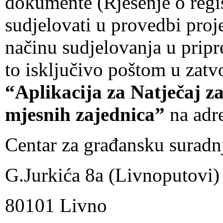
dokumente (Rješenje o regis
sudjelovati u provedbi proj
načinu sudjelovanja u pripr
to isključivo poštom u zat
“Aplikacija za Natječaj z
mjesnih zajednica”
na adr
Centar za građansku suradn
G.Jurkića 8a (Livnoputovi)
80101 Livno