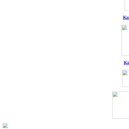
Ka
Ka