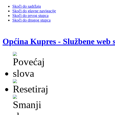
Skoči do sadržaja
Skoči do glavne navigacije
Skoči do prvog stupca
Skoči do drugog stupca
Općina Kupres - Službene web s