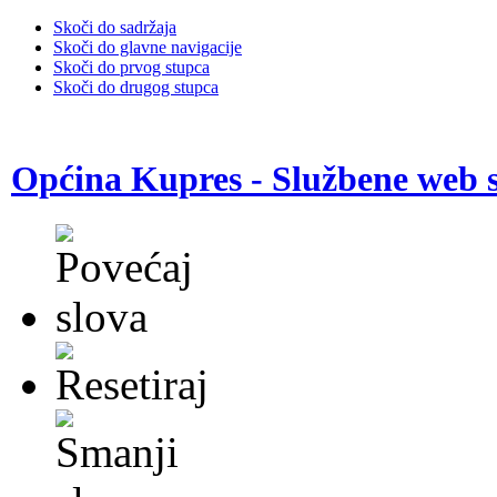
Skoči do sadržaja
Skoči do glavne navigacije
Skoči do prvog stupca
Skoči do drugog stupca
Općina Kupres - Službene web s