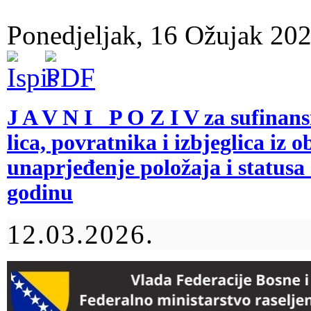
Ponedjeljak, 16 Ožujak 20
J A V N I P O Z I V za sufinans
lica, povratnika i izbjeglica iz 
unaprjeđenje položaja i statusa 
godinu
12.03.2026.