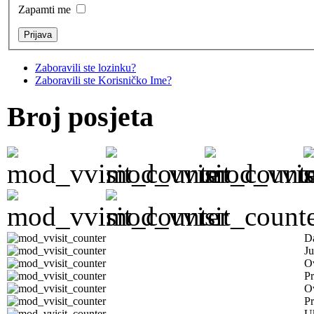
Zapamti me
Zaboravili ste lozinku?
Zaboravili ste Korisničko Ime?
Broj posjeta
D
Ju
Ov
Pr
O
Pr
U