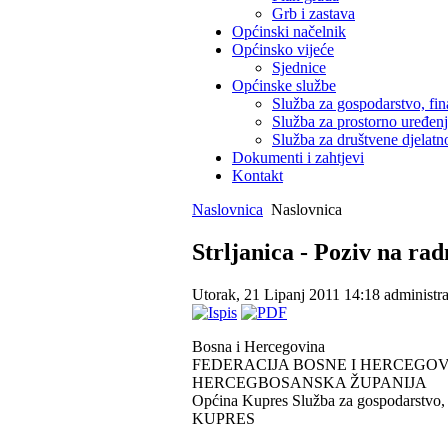
Grb i zastava
Općinski načelnik
Općinsko vijeće
Sjednice
Općinske službe
Služba za gospodarstvo, fin
Služba za prostorno uređen
Služba za društvene djelatno
Dokumenti i zahtjevi
Kontakt
Naslovnica
Naslovnica
Strljanica - Poziv na rad
Utorak, 21 Lipanj 2011 14:18
administra
Bosna i Hercegovina
FEDERACIJA BOSNE I HERCEGO
HERCEGBOSANSKA ŽUPANIJA
Općina Kupres Služba za gospodarstvo, fi
KUPRES