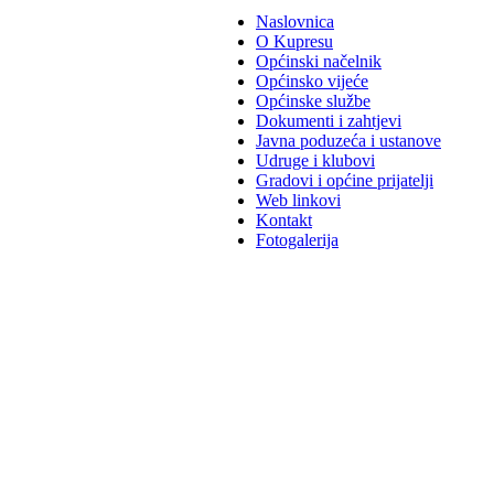
Naslovnica
O Kupresu
Općinski načelnik
Općinsko vijeće
Općinske službe
Dokumenti i zahtjevi
Javna poduzeća i ustanove
Udruge i klubovi
Gradovi i općine prijatelji
Web linkovi
Kontakt
Fotogalerija