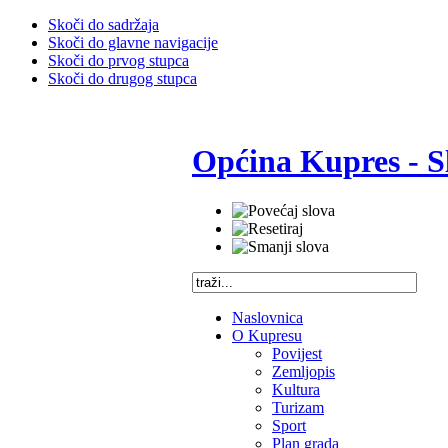
Skoči do sadržaja
Skoči do glavne navigacije
Skoči do prvog stupca
Skoči do drugog stupca
Općina Kupres - S
Naslovnica
O Kupresu
Povijest
Zemljopis
Kultura
Turizam
Sport
Plan grada