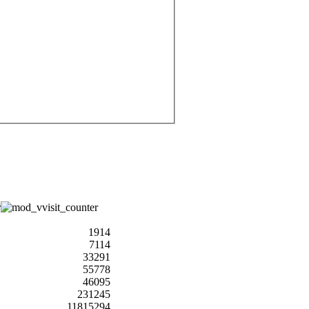
1914
7114
33291
55778
46095
231245
11815294