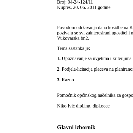
Broj: 04-24-124/11
Kupres, 20. 06. 2011.godine
Povodom održavanja dana kosidbe na Ku
pozivaju se svi zainteresirani ugostitelj
Vukovarska br.2.
Tema sastanka je:
1.
Upoznavanje sa uvjetima i kriterijima 
2.
Podjela-licitacija placeva na planiran
3.
Razno
Pomoćnik općinskog načelnika za gospodar
Niko Ivić dipl.ing. dipl.oecc
Glavni izbornik