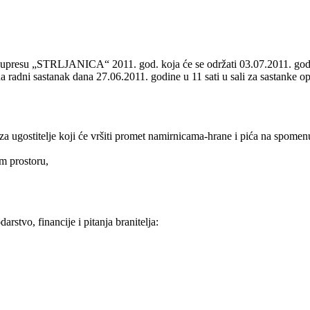
presu „STRLJANICA“ 2011. god. koja će se održati 03.07.2011. godi
i na radni sastanak dana 27.06.2011. godine u 11 sati u sali za sastanke 
za ugostitelje koji će vršiti promet namirnicama-hrane i pića na spomenu
om prostoru,
stvo, financije i pitanja branitelja: