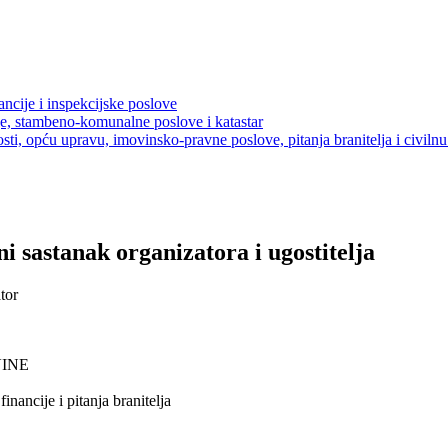
ancije i inspekcijske poslove
je, stambeno-komunalne poslove i katastar
sti, opću upravu, imovinsko-pravne poslove, pitanja branitelja i civilnu 
ni sastanak organizatora i ugostitelja
tor
VINE
nancije i pitanja branitelja