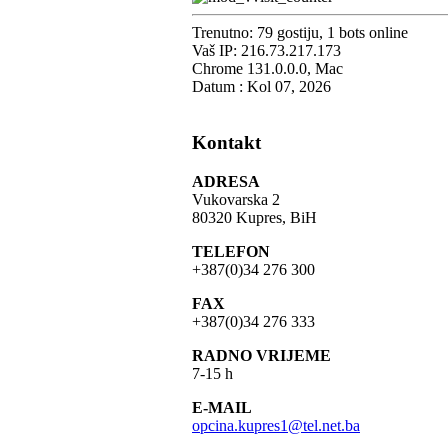
Trenutno: 79 gostiju, 1 bots online
Vaš IP: 216.73.217.173
Chrome 131.0.0.0, Mac
Datum : Kol 07, 2026
Kontakt
ADRESA
Vukovarska 2
80320 Kupres, BiH
TELEFON
+387(0)34 276 300
FAX
+387(0)34 276 333
RADNO VRIJEME
7-15 h
E-MAIL
opcina.kupres1@tel.net.ba