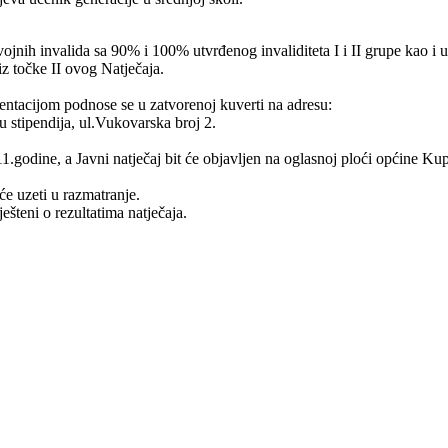
 vojnih invalida sa 90% i 100% utvrđenog invaliditeta I i II grupe kao i
iz točke II ovog Natječaja.
entacijom podnose se u zatvorenoj kuverti na adresu:
 stipendija, ul.Vukovarska broj 2.
1.godine, a Javni natječaj bit će objavljen na oglasnoj ploći općine Kup
e uzeti u razmatranje.
ješteni o rezultatima natječaja.