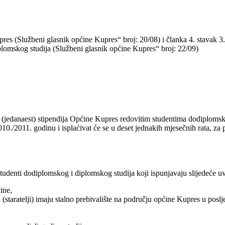
res (Službeni glasnik općine Kupres“ broj: 20/08) i članka 4. stavak 3. 
lomskog studija (Službeni glasnik općine Kupres“ broj: 22/09)
1 (jedanaest) stipendija Općine Kupres redovitim studentima dodiplomsk
10./2011. godinu i isplaćivat će se u deset jednakih mjesečnih rata, za
studenti dodiplomskog i diplomskog studija koji ispunjavaju slijedeće uv
ine,
ici (staratelji) imaju stalno prebivalište na području općine Kupres u poslj