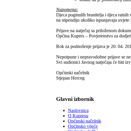
Napomena:
Djeca poginulih branitelja i djeca ratnih
na stipendiju ukoliko ispunjavaju uvjete 
Prijave na natječaj sa priloženom dokum
Općina Kupres – Povjerenstvo za dodjelu
Rok za podnošenje prijava je 20. 04. 201
Nepotpune i nepravodobne prijave se neć
Svi sudionici Javnog natječaja će biti izv
Općinski načelnik
Stjepan Herceg
Glavni izbornik
Naslovnica
O Kupresu
Općinski načelnik
Općinsko vijeće