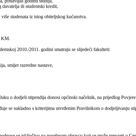
a, ponavljali godinu studija,
davatelja ili studentski kredit,
i više studenata iz istog obiteljskog kućanstva.
00 KM.
demskoj 2010./2011. godini smatraju se slijedeći fakulteti:
ija, smijer razredne nastave,
dluku o dodjeli stipendija donosi općinski načelnik, na prijedlog Povjeren
vrđuje se sukladno s kriterijima utvrđenim Pravilnikom o dodjeljivanju st
e podnose se isključivo na posebnom obrascu koji se može preuzeti u Ce