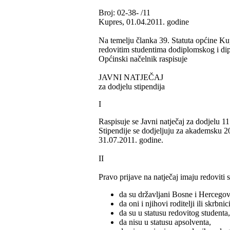
Broj: 02-38- /11
Kupres, 01.04.2011. godine
Na temelju članka 39. Statuta općine Kup
redovitim studentima dodiplomskog i dip
Općinski načelnik raspisuje
JAVNI NATJEČAJ
za dodjelu stipendija
I
Raspisuje se Javni natječaj za dodjelu 1
Stipendije se dodjeljuju za akademsku 20
31.07.2011. godine.
II
Pravo prijave na natječaj imaju redoviti 
da su državljani Bosne i Hercegov
da oni i njihovi roditelji ili skrbn
da su u statusu redovitog studenta,
da nisu u statusu apsolventa,