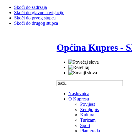
Skoči do sadržaja
Skoči do glavne navigacije
Skoči do prvog stupca
Skoči do drugog stupca
Općina Kupres - S
Naslovnica
O Kupresu
Povijest
Zemljopis
Kultura
Turizam
Sport
Plan grada