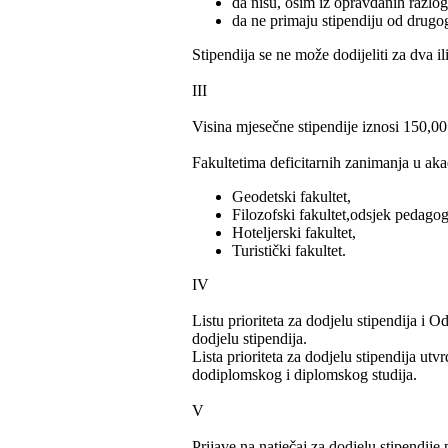
da nisu, osim iz opravdanih razlog
da ne primaju stipendiju od drugog 
Stipendija se ne može dodijeliti za dva il
III
Visina mjesečne stipendije iznosi 150,
Fakultetima deficitarnih zanimanja u aka
Geodetski fakultet,
Filozofski fakultet,odsjek pedagog
Hoteljerski fakultet,
Turistički fakultet.
IV
Listu prioriteta za dodjelu stipendija i O
dodjelu stipendija.
Lista prioriteta za dodjelu stipendija ut
dodiplomskog i diplomskog studija.
V
Prijave na natječaj za dodjelu stipendij