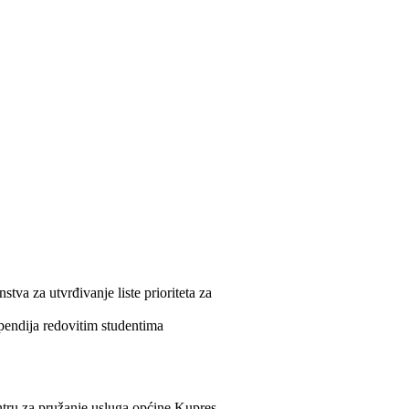
stva za utvrđivanje liste prioriteta za
ipendija redovitim studentima
ntru za pružanje usluga općine Kupres.