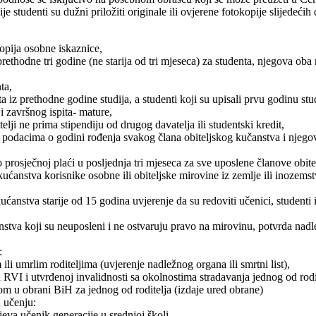
je studenti su dužni priložiti originale ili ovjerene fotokopije slijedeći
kopija osobne iskaznice,
ethodne tri godine (ne starija od tri mjeseca) za studenta, njegova oba ro
ta,
ta iz prethodne godine studija, a studenti koji su upisali prvu godinu st
 i završnog ispita- mature,
telji ne prima stipendiju od drugog davatelja ili studentski kredit,
m podacima o godini rođenja svakog člana obiteljskog kučanstva i njeg
o prosječnoj plaći u posljednja tri mjeseca za sve uposlene članove obit
ućanstva korisnike osobne ili obiteljske mirovine iz zemlje ili inozems
ućanstva starije od 15 godina uvjerenje da su redoviti učenici, studenti i
nstva koji su neuposleni i ne ostvaruju pravo na mirovinu, potvrda nad
:
ili umrlim roditeljima (uvjerenje nadležnog organa ili smrtni list),
RVI i utvrđenoj invalidnosti sa okolnostima stradavanja jednog od rodite
 u obrani BiH za jednog od roditelja (izdaje ured obrane)
 učenju:
jeva učenik generacije u srednjoj školi.