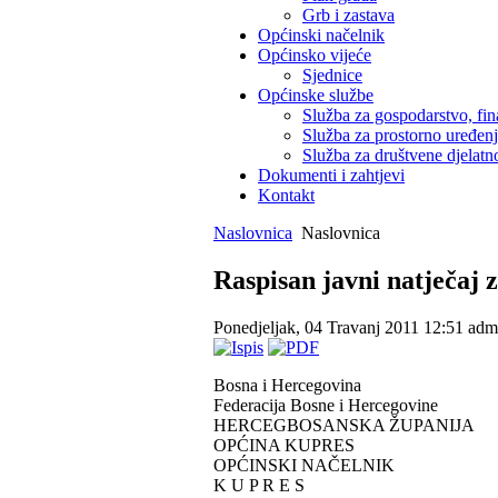
Grb i zastava
Općinski načelnik
Općinsko vijeće
Sjednice
Općinske službe
Služba za gospodarstvo, fin
Služba za prostorno uređen
Služba za društvene djelatno
Dokumenti i zahtjevi
Kontakt
Naslovnica
Naslovnica
Raspisan javni natječaj z
Ponedjeljak, 04 Travanj 2011 12:51
admi
Bosna i Hercegovina
Federacija Bosne i Hercegovine
HERCEGBOSANSKA ŽUPANIJA
OPĆINA KUPRES
OPĆINSKI NAČELNIK
K U P R E S