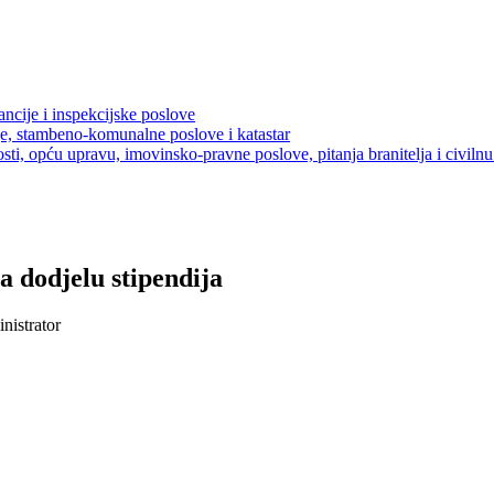
ancije i inspekcijske poslove
je, stambeno-komunalne poslove i katastar
sti, opću upravu, imovinsko-pravne poslove, pitanja branitelja i civilnu 
a dodjelu stipendija
nistrator