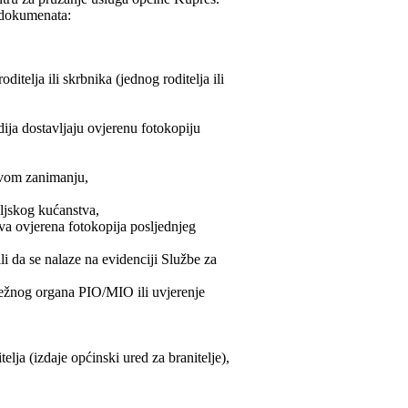
h dokumenata:
ditelja ili skrbnika (jednog roditelja ili
udija dostavljaju ovjerenu fotokopiju
ovom zanimanju,
eljskog kućanstva,
tva ovjerena fotokopija posljednjeg
li da se nalaze na evidenciji Službe za
ležnog organa PIO/MIO ili uvjerenje
lja (izdaje općinski ured za branitelje),