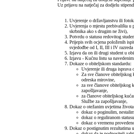
Uz prijavu na natječaj za dodjelu stipendi
Uvjerenje o državljanstvu ili foto
Uvjerenja o mjestu prebivališta u pr
skrbnika ako s drugim ne živi),
Potvrdu o statusu redovitog studen
Prijepis svih ocjena položenih ispi
svjedođbe od I, II, III i IV razreda
Izjavu da on ili drugi student u obi
Izjavu - Kućnu listu sa navedeni
Dokaze o obiteljskom standardu:
Uvjerenje ili druga isprava 
Za sve članove obiteljskog k
odreska mirovine,
za sve članove obiteljskog k
zapošljavanje,
za članove obiteljskog kuća
Službe za zapošljavanje,
Dokaz o otežanim uvjetima života
dokaz o poginulim, nestalim 
dokaz o reguliranom statusu 
dokaz o vremenu provedenom
Dokaz o postignutim rezultatima u
dokaz da je podnositelj zaht