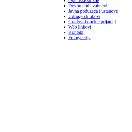
Općinske službe
Dokumenti i zahtjevi
Javna poduzeća i ustanove
Udruge i klubovi
Gradovi i općine prijatelji
Web linkovi
Kontakt
Fotogalerija