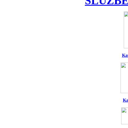
SLUŽBE
Ka
Ka