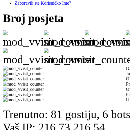
Zaboravili ste Korisničko Ime?
Broj posjeta
D
Ju
Ov
Pr
O
Pr
U
Trenutno: 81 gostiju, 6 bot
Vaš IP: 216.73.216.54