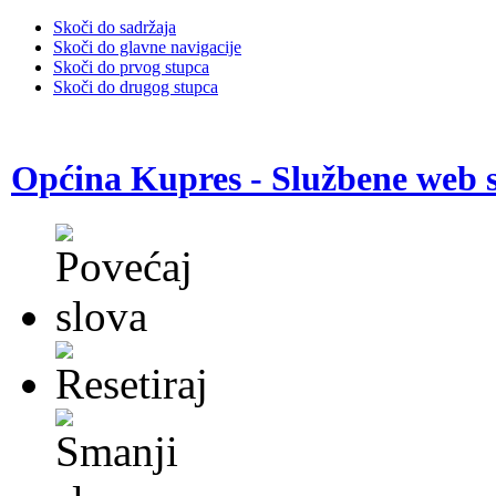
Skoči do sadržaja
Skoči do glavne navigacije
Skoči do prvog stupca
Skoči do drugog stupca
Općina Kupres - Službene web s