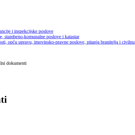
ancije i inspekcijske poslove
je, stambeno-komunalne poslove i katastar
sti, opću upravu, imovinsko-pravne poslove, pitanja branitelja i civilnu 
lni dokumenti
ti