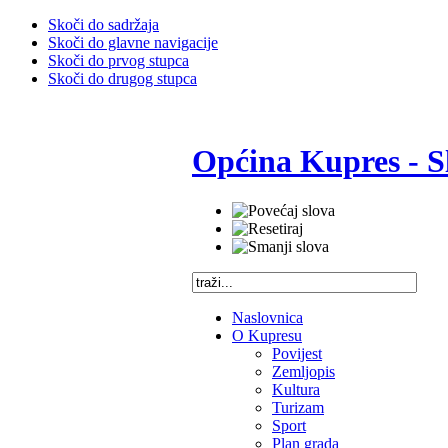
Skoči do sadržaja
Skoči do glavne navigacije
Skoči do prvog stupca
Skoči do drugog stupca
Općina Kupres - S
Naslovnica
O Kupresu
Povijest
Zemljopis
Kultura
Turizam
Sport
Plan grada