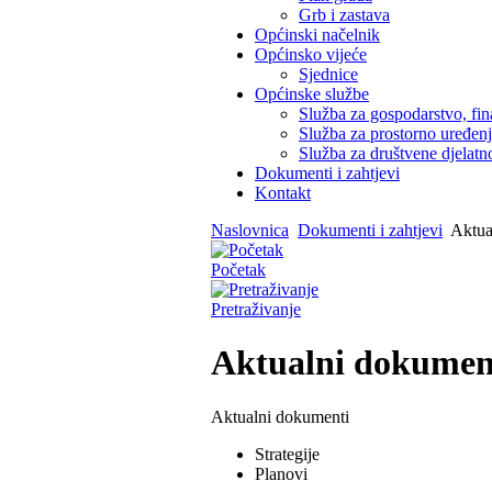
Grb i zastava
Općinski načelnik
Općinsko vijeće
Sjednice
Općinske službe
Služba za gospodarstvo, fin
Služba za prostorno uređen
Služba za društvene djelatno
Dokumenti i zahtjevi
Kontakt
Naslovnica
Dokumenti i zahtjevi
Aktua
Početak
Pretraživanje
Aktualni dokumen
Aktualni dokumenti
Strategije
Planovi