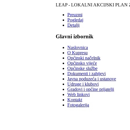
LEAP - LOKALNI AKCIJSKI PLAN 
Preuzmi
Pogledaj
Detalji
Glavni izbornik
Naslovnica
O Kupresu
Općinski načelnik
Općinsko vijeće
Općinske službe
Dokumenti i zahtjevi
Javna poduzeća i ustanove
Udruge i klubovi
Gradovi i općine prijatelji
Web linkovi
Kontakt
Fotogalerija