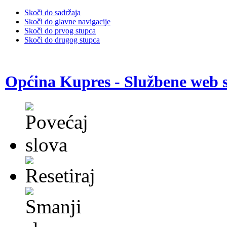
Skoči do sadržaja
Skoči do glavne navigacije
Skoči do prvog stupca
Skoči do drugog stupca
Općina Kupres - Službene web s