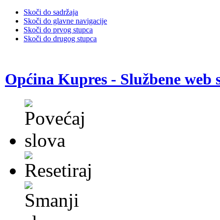
Skoči do sadržaja
Skoči do glavne navigacije
Skoči do prvog stupca
Skoči do drugog stupca
Općina Kupres - Službene web s