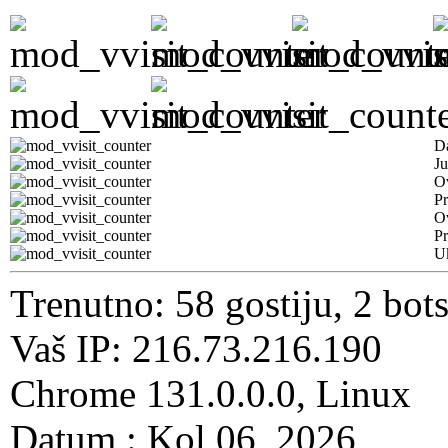
D
Ju
Ov
Pr
O
Pr
U
Trenutno: 58 gostiju, 2 bot
Vaš IP: 216.73.216.190
Chrome 131.0.0.0, Linux
Datum : Kol 06, 2026