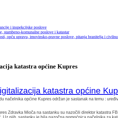
ancije i inspekcijske poslove
je, stambeno-komunalne poslove i katastar
sti, opću upravu, imovinsko-pravne poslove, pitanja branitelja i civilnu 
acija katastra općine Kupres
gitalizacija katastra općine Ku
u načelnika općine Kupres održan je sastanak na temu : uređiv
res Zdravka Mioča na sastanku su nazočili direktor katastra F
. Uz njih, sastanku je bila nazočna pomoćnica načelnika za kata