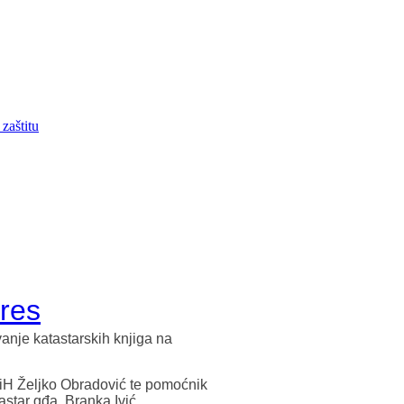
zaštitu
pres
anje katastarskih knjiga na
BiH Željko Obradović te pomoćnik
star gđa. Branka Ivić.