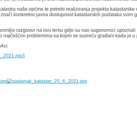
atastra naše općine te potrebi realiziranja projekta katastarsk
Što znači konkretno javna dostupnost katastarskih podataka svim
nimljiv razgovor na ovu temu gdje su nas sugovornici upoznal
 o najčešćim problemima sa kojim se susreću građani kada je u 
vku: