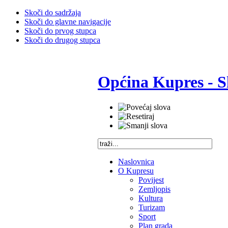
Skoči do sadržaja
Skoči do glavne navigacije
Skoči do prvog stupca
Skoči do drugog stupca
Općina Kupres - S
Naslovnica
O Kupresu
Povijest
Zemljopis
Kultura
Turizam
Sport
Plan grada