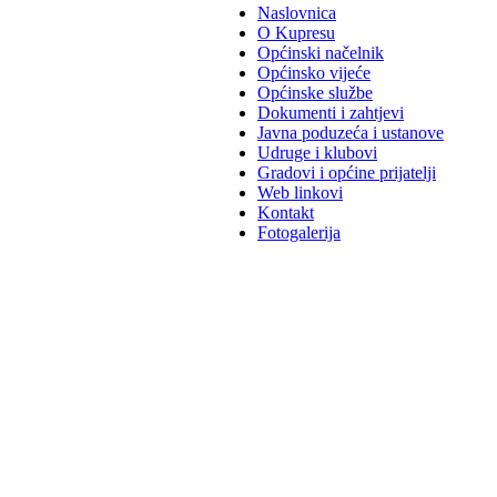
Naslovnica
O Kupresu
Općinski načelnik
Općinsko vijeće
Općinske službe
Dokumenti i zahtjevi
Javna poduzeća i ustanove
Udruge i klubovi
Gradovi i općine prijatelji
Web linkovi
Kontakt
Fotogalerija