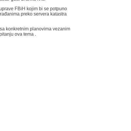
e uprave FBiH kojim bi se potpuno
 građanima preko servera katastra
i sa konkretnim planovima vezanim
pitanju ova tema .