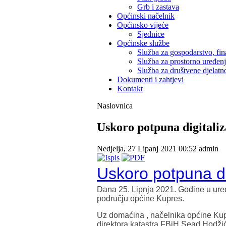
Grb i zastava
Općinski načelnik
Općinsko vijeće
Sjednice
Općinske službe
Služba za gospodarstvo, fin
Služba za prostorno uređen
Služba za društvene djelatno
Dokumenti i zahtjevi
Kontakt
Naslovnica
Uskoro potpuna digitaliz
Nedjelja, 27 Lipanj 2021 00:52
admin
Uskoro potpuna di
Dana 25. Lipnja 2021. Godine u ured
području općine Kupres.
Uz domaćina , načelnika općine Kup
direktora katastra FBiH Sead Hodžić