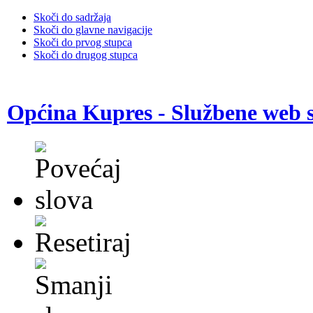
Skoči do sadržaja
Skoči do glavne navigacije
Skoči do prvog stupca
Skoči do drugog stupca
Općina Kupres - Službene web s