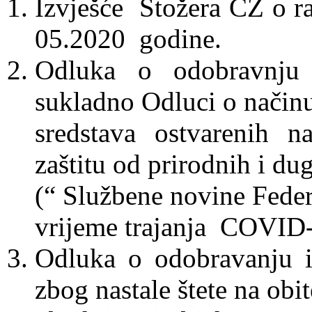
Izvješće Stožera CZ o r
05.2020 godine.
Odluka o odobravnju k
sukladno Odluci o načinu
sredstava ostvarenih 
zaštitu od prirodnih i du
(“ Službene novine Federa
vrijeme trajanja COVID
Odluka o odobravanju is
zbog nastale štete na obi