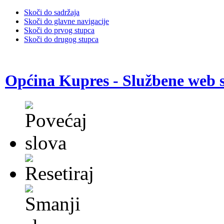
Skoči do sadržaja
Skoči do glavne navigacije
Skoči do prvog stupca
Skoči do drugog stupca
Općina Kupres - Službene web s