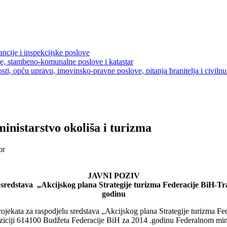
ancije i inspekcijske poslove
je, stambeno-komunalne poslove i katastar
sti, opću upravu, imovinsko-pravne poslove, pitanja branitelja i civilnu 
ministarstvo okoliša i turizma
or
JAVNI POZIV
a sredstava „Akcijskog plana Strategije turizma Federacije BiH-Tr
godinu
ojekata za raspodjelu sredstava „Akcijskog plana Strategije turizma Fe
ziciji 614100 Budžeta Federacije BiH za 2014 .godinu Federalnom minis