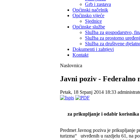
Grb i zastava
Općinski načelnik
Općinsko vijeće
Sjednice
Općinske službe
Služba za gospodarstvo, fin
Služba za prostorno uređen
Služba za društvene djelatno
Dokumenti i zahtjevi
Kontakt
Naslovnica
Javni poziv - Federalno 
Petak, 18 Srpanj 2014 18:33
administrat
za prikupljanje i odabir korisnik
Predmet Javnog poziva je prikupljanje pr
turizma“ utvrđenih u razdjelu 61, na po