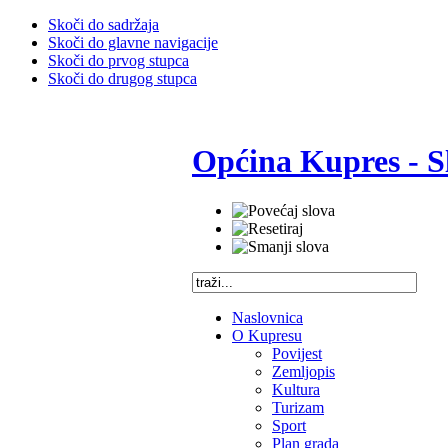
Skoči do sadržaja
Skoči do glavne navigacije
Skoči do prvog stupca
Skoči do drugog stupca
Općina Kupres - S
Naslovnica
O Kupresu
Povijest
Zemljopis
Kultura
Turizam
Sport
Plan grada