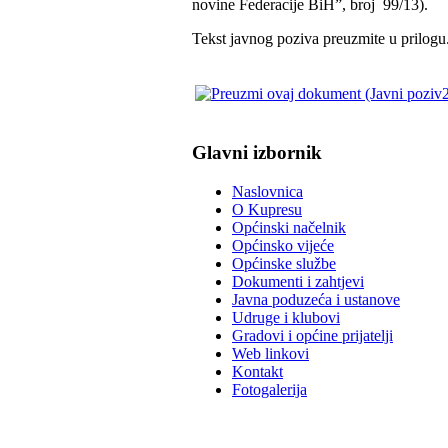
novine Federacije BiH”, broj 99/13).
Tekst javnog poziva preuzmite u prilogu
Glavni izbornik
Naslovnica
O Kupresu
Općinski načelnik
Općinsko vijeće
Općinske službe
Dokumenti i zahtjevi
Javna poduzeća i ustanove
Udruge i klubovi
Gradovi i općine prijatelji
Web linkovi
Kontakt
Fotogalerija