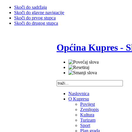
Skoči do sadržaja
Skoči do glavne navigacije
Skoči do prvog stupca
Skoči do drugog stupca
Općina Kupres - S
Naslovnica
O Kupresu
Povijest
Zemljopis
Kultura
Turizam
Sport
Plan grada