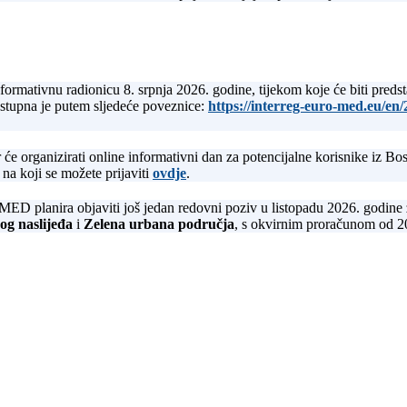
rmativnu radionicu 8. srpnja 2026. godine, tijekom koje će biti predst
ostupna je putem sljedeće poveznice:
https://interreg-euro-med.eu/en
r će organizirati online informativni dan za potencijalne korisnike iz B
na koji se možete prijaviti
ovdje
.
D planira objaviti još jedan redovni poziv u listopadu 2026. godine z
og naslijeđa
i
Zelena urbana područja
, s okvirnim proračunom od 20