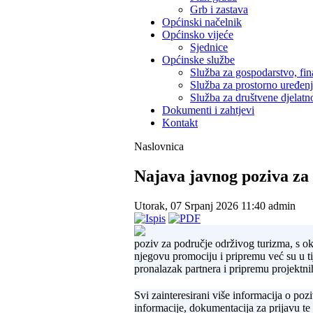
Grb i zastava
Općinski načelnik
Općinsko vijeće
Sjednice
Općinske službe
Služba za gospodarstvo, fin
Služba za prostorno uređen
Služba za društvene djelatno
Dokumenti i zahtjevi
Kontakt
Naslovnica
Najava javnog poziva z
Utorak, 07 Srpanj 2026 11:40
admin
poziv za područje održivog turizma, s ok
njegovu promociju i pripremu već su u ti
pronalazak partnera i pripremu projektnih
Svi zainteresirani više informacija o 
informacije, dokumentacija za prijavu te