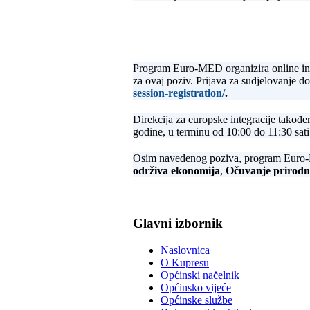
Program Euro-MED organizira online info
za ovaj poziv. Prijava za sudjelovanje d
session-registration/
.
Direkcija za europske integracije takođe
godine, u terminu od 10:00 do 11:30 sati 
Osim navedenog poziva, program Euro-ME
održiva ekonomija
,
Očuvanje prirodn
Glavni izbornik
Naslovnica
O Kupresu
Općinski načelnik
Općinsko vijeće
Općinske službe