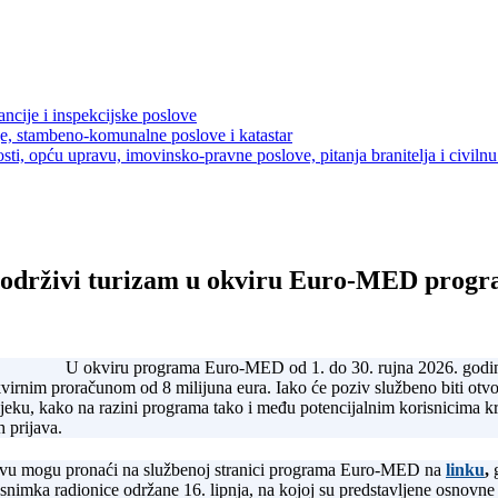
ancije i inspekcijske poslove
je, stambeno-komunalne poslove i katastar
sti, opću upravu, imovinsko-pravne poslove, pitanja branitelja i civilnu 
a održivi turizam u okviru Euro-MED prog
U okviru programa Euro-MED od 1. do 30. rujna 2026. godi
virnim proračunom od 8 milijuna eura. Iako će poziv službeno biti otvo
jeku, kako na razini programa tako i među potencijalnim korisnicima kr
 prijava.
pozivu mogu pronaći na službenoj stranici programa Euro-MED na
linku
,
g
 snimka radionice održane 16. lipnja, na kojoj su predstavljene osnovne 