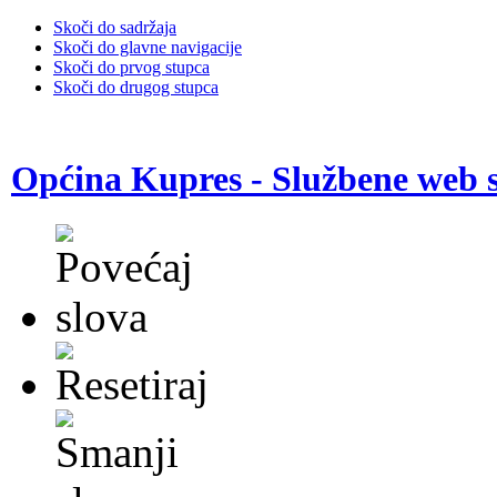
Skoči do sadržaja
Skoči do glavne navigacije
Skoči do prvog stupca
Skoči do drugog stupca
Općina Kupres - Službene web s