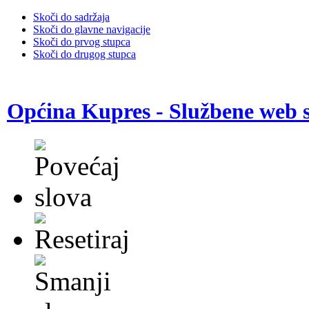
Skoči do sadržaja
Skoči do glavne navigacije
Skoči do prvog stupca
Skoči do drugog stupca
Općina Kupres - Službene web s