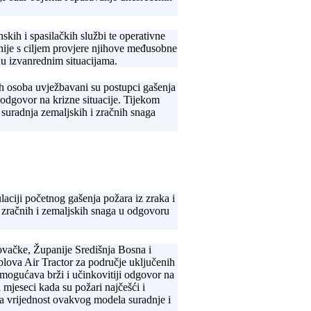
skih i spasilačkih službi te operativne
nije s ciljem provjere njihove međusobne
 u izvanrednim situacijama.
h osoba uvježbavani su postupci gašenja
 odgovor na krizne situacije. Tijekom
 suradnja zemaljskih i zračnih snaga
aciji početnog gašenja požara iz zraka i
 zračnih i zemaljskih snaga u odgovoru
vačke, Županije Središnja Bosna i
lova Air Tractor za područje uključenih
 omogućava brži i učinkovitiji odgovor na
mjeseci kada su požari najčešći i
la vrijednost ovakvog modela suradnje i