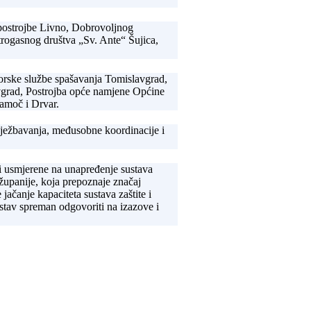
 postrojbe Livno, Dobrovoljnog
rogasnog društva „Sv. Ante“ Šujica,
orske službe spašavanja Tomislavgrad,
vgrad, Postrojba opće namjene Općine
lamoč i Drvar.
uvježbavanja, međusobne koordinacije i
sti usmjerene na unapređenje sustava
županije, koja prepoznaje značaj
jačanje kapaciteta sustava zaštite i
ustav spreman odgovoriti na izazove i