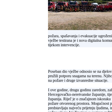
požara, spašavanja i evakuacije ugroženi
vježbe testirana je i nova digitalna kom
tijekom intervencije.
Poseban dio vježbe odnosio se na djelova
pružili potporu snagama na terenu. Njih
na požare i druge izvanredne situacije.
I ove godine, drugu godinu zaredom, za
Hercegovačko-neretvanske županije, tije
županija. Riječ je o značajnom iskoraku u
požare otvorenog prostora. Mogućnost pr
predstavljaju najveću prijetnju ljudima,