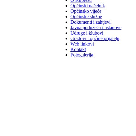
O Kupresu
Općinski načelnik
Općinsko vijeće
Općinske službe
Dokumenti i zahtjevi
Javna poduzeća i ustanove
Udruge i klubovi
Gradovi i općine prijatelji
Web linkovi
Kontakt
Fotogalerija