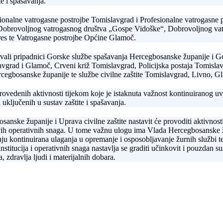
e i spašavanja.
esionalne vatrogasne postrojbe Tomislavgrad i Profesionalne vatrogasne
 Dobrovoljnog vatrogasnog društva „Gospe Vidoške“, Dobrovoljnog vat
es te Vatrogasne postrojbe Općine Glamoč.
ovali pripadnici Gorske službe spašavanja Hercegbosanske županije i G
vgrad i Glamoč, Crveni križ Tomislavgrad, Policijska postaja Tomisla
rcegbosanske županije te službe civilne zaštite Tomislavgrad, Livno, G
provedenih aktivnosti tijekom koje je istaknuta važnost kontinuiranog 
 uključenih u sustav zaštite i spašavanja.
osanske županije i Uprava civilne zaštite nastavit će provoditi aktivno
e svih operativnih snaga. U tome važnu ulogu ima Vlada Hercegbosanske 
ju kontinuirana ulaganja u opremanje i osposobljavanje žurnih službi te 
stitucija i operativnih snaga nastavlja se graditi učinkovit i pouzdan s
a, zdravlja ljudi i materijalnih dobara.