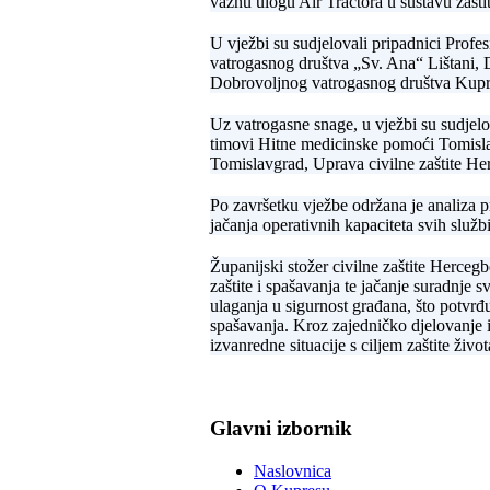
važnu ulogu Air Tractora u sustavu zaštit
U vježbi su sudjelovali pripadnici Prof
vatrogasnog društva „Sv. Ana“ Lištani,
Dobrovoljnog vatrogasnog društva Kupr
Uz vatrogasne snage, u vježbi su sudjel
timovi Hitne medicinske pomoći Tomisla
Tomislavgrad, Uprava civilne zaštite He
Po završetku vježbe održana je analiza 
jačanja operativnih kapaciteta svih službi
Županijski stožer civilne zaštite Hercegb
zaštite i spašavanja te jačanje suradnj
ulaganja u sigurnost građana, što potvrđu
spašavanja. Kroz zajedničko djelovanje in
izvanredne situacije s ciljem zaštite život
Glavni izbornik
Naslovnica