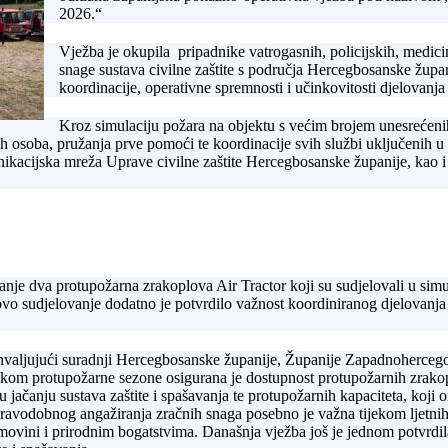
2026.“
Vježba je okupila pripadnike vatrogasnih, policijskih, medicin
snage sustava civilne zaštite s područja Hercegbosanske župa
koordinacije, operativne spremnosti i učinkovitosti djelovanja
Kroz simulaciju požara na objektu s većim brojem unesrećeni
h osoba, pružanja prve pomoći te koordinacije svih službi uključenih u
unikacijska mreža Uprave civilne zaštite Hercegbosanske županije, kao i
nje dva protupožarna zrakoplova Air Tractor koji su sudjelovali u simul
ovo sudjelovanje dodatno je potvrdilo važnost koordiniranog djelovanja
hvaljujući suradnji Hercegbosanske županije, Županije Zapadnohercego
kom protupožarne sezone osigurana je dostupnost protupožarnih zrakop
 jačanju sustava zaštite i spašavanja te protupožarnih kapaciteta, koji
avodobnog angažiranja zračnih snaga posebno je važna tijekom ljetnih 
 imovini i prirodnim bogatstvima. Današnja vježba još je jednom potvrdi