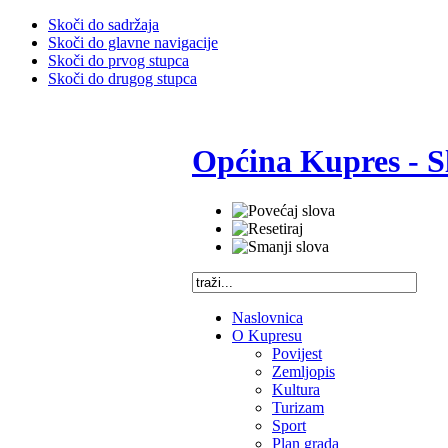
Skoči do sadržaja
Skoči do glavne navigacije
Skoči do prvog stupca
Skoči do drugog stupca
Općina Kupres - S
Naslovnica
O Kupresu
Povijest
Zemljopis
Kultura
Turizam
Sport
Plan grada