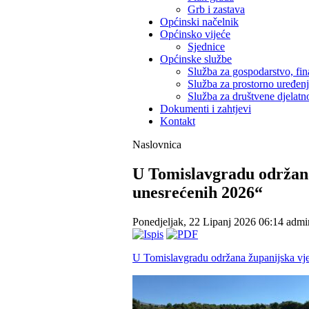
Grb i zastava
Općinski načelnik
Općinsko vijeće
Sjednice
Općinske službe
Služba za gospodarstvo, fin
Služba za prostorno uređen
Služba za društvene djelatno
Dokumenti i zahtjevi
Kontakt
Naslovnica
U Tomislavgradu održana
unesrećenih 2026“
Ponedjeljak, 22 Lipanj 2026 06:14
admi
U Tomislavgradu održana županijska vje