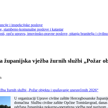
ancije i inspekcijske poslove
je, stambeno-komunalne poslove i katastar
sti, opću upravu, imovinsko-pravne poslove, pitanja branitelja i civilnu 
 županijska vježba žurnih službi „Požar ob
n
žba žurnih službi „Požar objekta i spašavanje unesrećenih 2026“
U organizaciji Uprave civilne zaštite Hercegbosanske županije 
domaćina Službu civilne zaštite Općine Tomislavgrad, danas
održana županijska pokazno-operativna vježba pod nazivom „