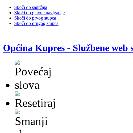
Skoči do sadržaja
Skoči do glavne navigacije
Skoči do prvog stupca
Skoči do drugog stupca
Općina Kupres - Službene web s