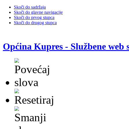
Skoči do sadržaja
Skoči do glavne navigacije
Skoči do prvog stupca
Skoči do drugog stupca
Općina Kupres - Službene web s