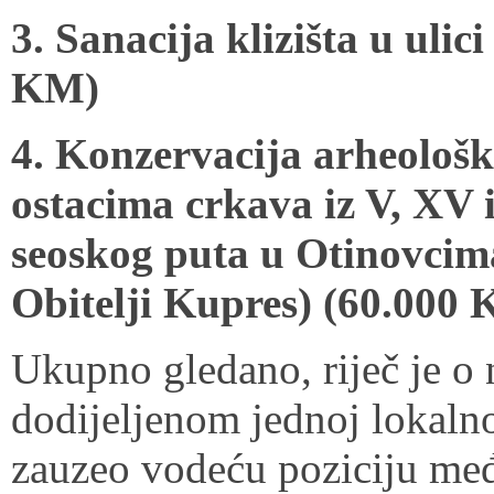
3. Sanacija klizišta u ulic
KM)
4. Konzervacija arheološk
ostacima crkava iz V, XV 
seoskog puta u Otinovcim
Obitelji Kupres) (60.000
Ukupno gledano, riječ je o
dodijeljenom jednoj lokalno
zauzeo vodeću poziciju međ