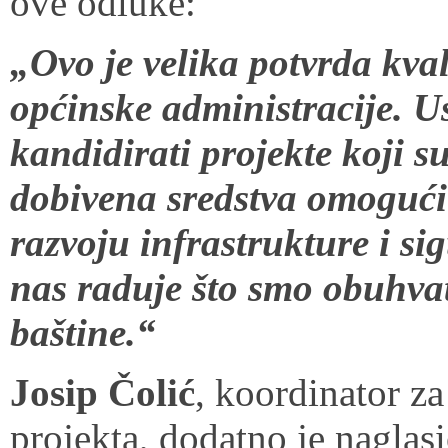
ove odluke:
„Ovo je velika potvrda kva
općinske administracije. Us
kandidirati projekte koji su
dobivena sredstva omogući
razvoju infrastrukture i s
nas raduje što smo obuhvati
baštine.“
Josip Čolić
, koordinator za
projekta, dodatno je naglasi