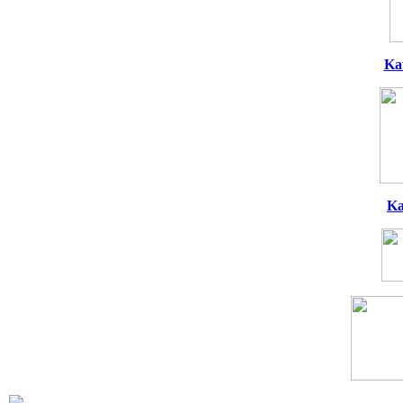
Ka
Ka