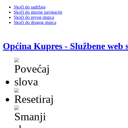
Skoči do sadržaja
Skoči do glavne navigacije
Skoči do prvog stupca
Skoči do drugog stupca
Općina Kupres - Službene web s