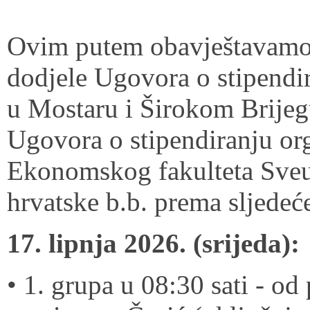
Ovim putem obavještavamo 
dodjele Ugovora o stipendir
u Mostaru i Širokom Brijegu
Ugovora o stipendiranju org
Ekonomskog fakulteta Sveuč
hrvatske b.b. prema sljede
17. lipnja 2026. (srijeda):
• 1. grupa u 08:30 sati - o