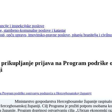
ancije i inspekcijske poslove
je, stambeno-komunalne poslove i katastar
sti, opću upravu, imovinsko-pravne poslove, pitanja branitelja i civilnu 
a prikupljanje prijava na Program podrške 
i
 na Program podrške osnivanju poduzeća u Hercegbosanskoj županiji
Ministarstvo gospodarstva Hercegbosanske županije raspisalo j
rcegbosanskoj županiji. Cilj Programa je pružiti potporu osobama koje
ma županije. Program doprinosi ostvarivanju cilja „Ubrzan ekonomski ra