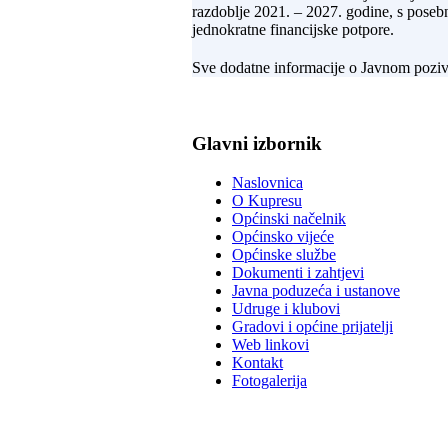
razdoblje 2021. – 2027. godine, s poseb
jednokratne financijske potpore.
Sve dodatne informacije o Javnom pozivu
Glavni izbornik
Naslovnica
O Kupresu
Općinski načelnik
Općinsko vijeće
Općinske službe
Dokumenti i zahtjevi
Javna poduzeća i ustanove
Udruge i klubovi
Gradovi i općine prijatelji
Web linkovi
Kontakt
Fotogalerija