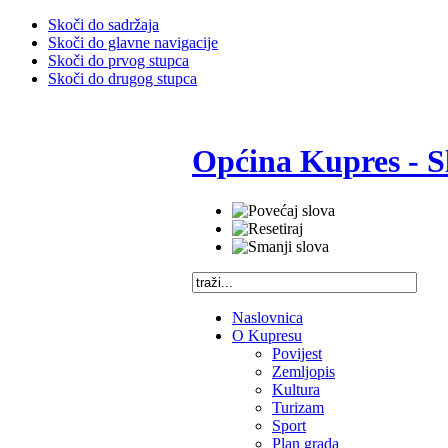
Skoči do sadržaja
Skoči do glavne navigacije
Skoči do prvog stupca
Skoči do drugog stupca
Općina Kupres - S
Naslovnica
O Kupresu
Povijest
Zemljopis
Kultura
Turizam
Sport
Plan grada