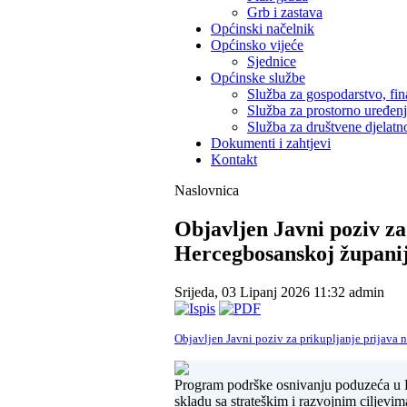
Grb i zastava
Općinski načelnik
Općinsko vijeće
Sjednice
Općinske službe
Služba za gospodarstvo, fin
Služba za prostorno uređen
Služba za društvene djelatno
Dokumenti i zahtjevi
Kontakt
Naslovnica
Objavljen Javni poziv z
Hercegbosanskoj županij
Srijeda, 03 Lipanj 2026 11:32
admin
Objavljen Javni poziv za prikupljanje prijava
Program podrške osnivanju poduzeća u He
skladu sa strateškim i razvojnim ciljevi