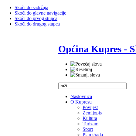
Skoči do sadržaja
Skoči do glavne navigacije
Skoči do prvog stupca
Skoči do drugog stupca
Općina Kupres - S
Naslovnica
O Kupresu
Povijest
Zemljopis
Kultura
Turizam
Sport
Plan grada