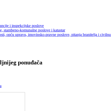
ancije i inspekcijske poslove
je, stambeno-komunalne poslove i katastar
sti, opću upravu, imovinsko-pravne poslove, pitanja branitelja i civilnu 
ljnijeg ponuđača
a