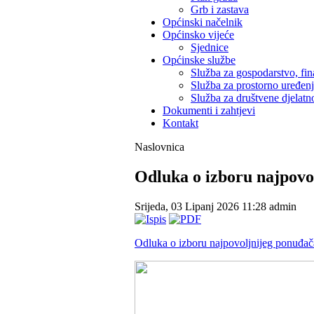
Grb i zastava
Općinski načelnik
Općinsko vijeće
Sjednice
Općinske službe
Služba za gospodarstvo, fin
Služba za prostorno uređen
Služba za društvene djelatno
Dokumenti i zahtjevi
Kontakt
Naslovnica
Odluka o izboru najpovo
Srijeda, 03 Lipanj 2026 11:28
admin
Odluka o izboru najpovoljnijeg ponuđač