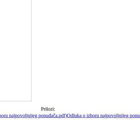
Prilozi:
Odluka o izboru najpovoljnijeg ponu