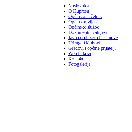
Naslovnica
O Kupresu
Općinski načelnik
Općinsko vijeće
Općinske službe
Dokumenti i zahtjevi
Javna poduzeća i ustanove
Udruge i klubovi
Gradovi i općine prijatelji
Web linkovi
Kontakt
Fotogalerija