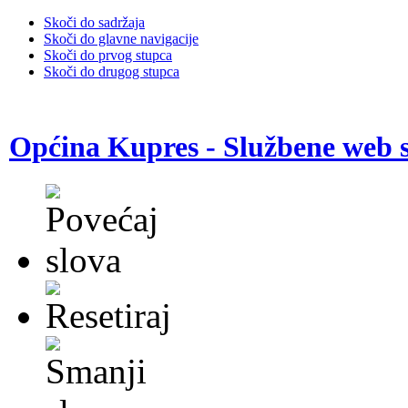
Skoči do sadržaja
Skoči do glavne navigacije
Skoči do prvog stupca
Skoči do drugog stupca
Općina Kupres - Službene web s