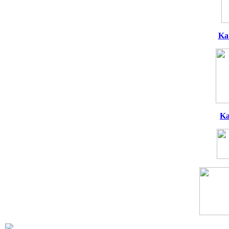
Ka
Ka