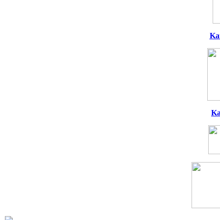
Ka
Ka