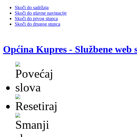
Skoči do sadržaja
Skoči do glavne navigacije
Skoči do prvog stupca
Skoči do drugog stupca
Općina Kupres - Službene web s