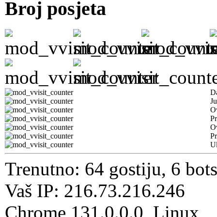
Broj posjeta
D
Ju
Ov
Pr
O
Pr
U
Trenutno: 64 gostiju, 6 bot
Vaš IP: 216.73.216.246
Chrome 131.0.0.0, Linux