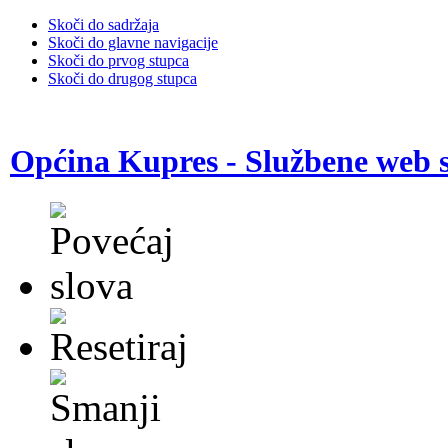
Skoči do sadržaja
Skoči do glavne navigacije
Skoči do prvog stupca
Skoči do drugog stupca
Općina Kupres - Službene web s