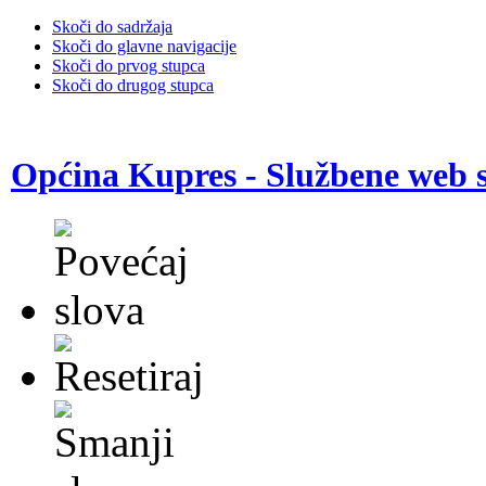
Skoči do sadržaja
Skoči do glavne navigacije
Skoči do prvog stupca
Skoči do drugog stupca
Općina Kupres - Službene web s