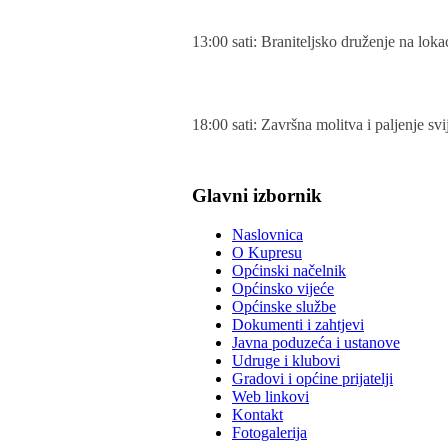
13:00 sati: Braniteljsko druženje na loka
18:00 sati: Završna molitva i paljenje sv
Glavni izbornik
Naslovnica
O Kupresu
Općinski načelnik
Općinsko vijeće
Općinske službe
Dokumenti i zahtjevi
Javna poduzeća i ustanove
Udruge i klubovi
Gradovi i općine prijatelji
Web linkovi
Kontakt
Fotogalerija