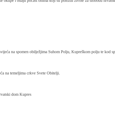
e okupe i odaju počast onima koji su položili živote za slobodu hrvats
je svijeća na spomen obilježjima Suhom Polju, Kupreškom polju te kod 
jeća na temeljima crkve Svete Obitelji.
 Hrvatski dom Kupres