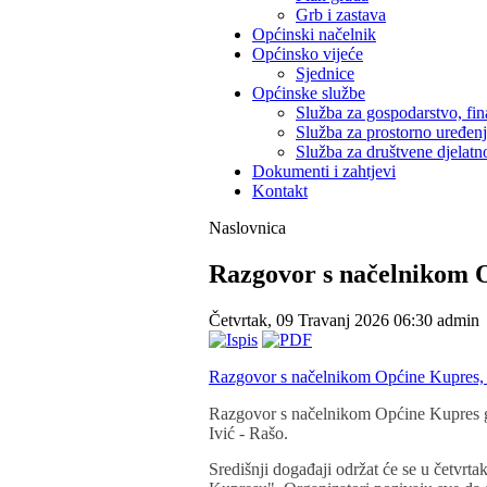
Grb i zastava
Općinski načelnik
Općinsko vijeće
Sjednice
Općinske službe
Služba za gospodarstvo, fin
Služba za prostorno uređen
Služba za društvene djelatno
Dokumenti i zahtjevi
Kontakt
Naslovnica
Razgovor s načelnikom 
Četvrtak, 09 Travanj 2026 06:30
admin
Razgovor s načelnikom Općine Kupres, g
Razgovor s načelnikom Općine Kupres g.
Ivić - Rašo.
Središnji događaji održat će se u četvrt