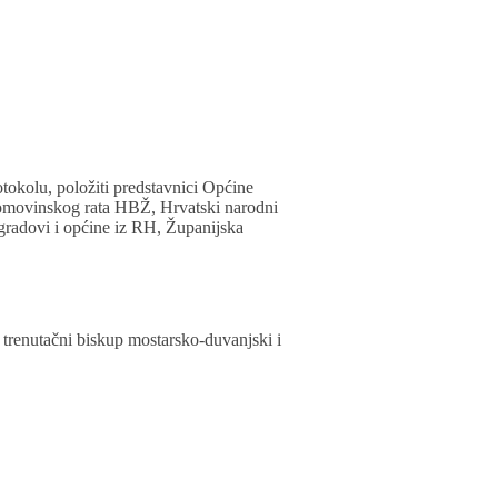
otokolu, položiti predstavnici Općine
Domovinskog rata HBŽ, Hrvatski narodni
gradovi i općine iz RH, Županijska
e trenutačni biskup mostarsko-duvanjski i