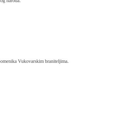
kog naroda.
spomenika Vukovarskim braniteljima.