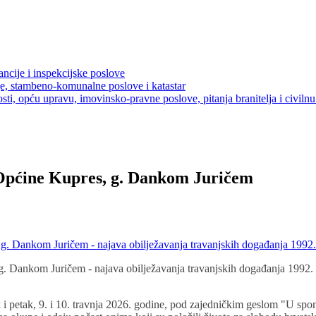
ancije i inspekcijske poslove
je, stambeno-komunalne poslove i katastar
sti, opću upravu, imovinsko-pravne poslove, pitanja branitelja i civilnu 
Općine Kupres, g. Dankom Juričem
. Dankom Juričem - najava obilježavanja travanjskih događanja 1992
 Dankom Juričem - najava obilježavanja travanjskih događanja 1992. 
ak i petak, 9. i 10. travnja 2026. godine, pod zajedničkim geslom "U s