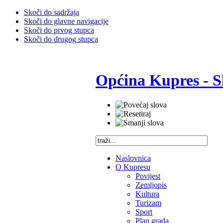
Skoči do sadržaja
Skoči do glavne navigacije
Skoči do prvog stupca
Skoči do drugog stupca
Općina Kupres - S
Naslovnica
O Kupresu
Povijest
Zemljopis
Kultura
Turizam
Sport
Plan grada