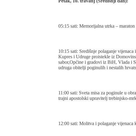
Petak, 10. travanj (Središnji dan):
05:15 sati: Memorijalna utrka – maraton
10:15 sati: Središnje polaganje vijenaca
Kupres i Udruge proistekle iz Domovins
sabor,Općine i gradovi iz BiH, Vlada i 
udruga obitelji poginulih i nestalih hrva
11:00 sati: Sveta misa za poginule u obr
trajni apostolski upravitelj trebinjsko-mr
12:00 sati: Molitva i polaganje vijenaca 