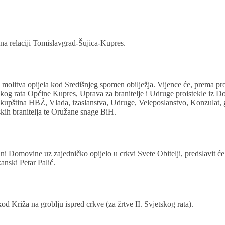
 na relaciji Tomislavgrad-Šujica-Kupres.
 i molitva opijela kod Središnjeg spomen obilježja. Vijence će, prema pr
kog rata Općine Kupres, Uprava za branitelje i Udruge proistekle iz 
Skupština HBŽ, Vlada, izaslanstva, Udruge, Veleposlanstvo, Konzulat, 
tskih branitelja te Oružane snage BiH.
ani Domovine uz zajedničko opijelo u crkvi Svete Obitelji, predslavit ć
kanski Petar Palić.
kod Križa na groblju ispred crkve (za žrtve II. Svjetskog rata).